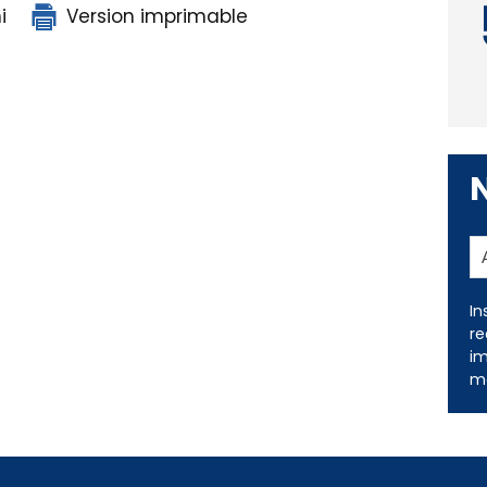
i
Version imprimable
In
re
im
me