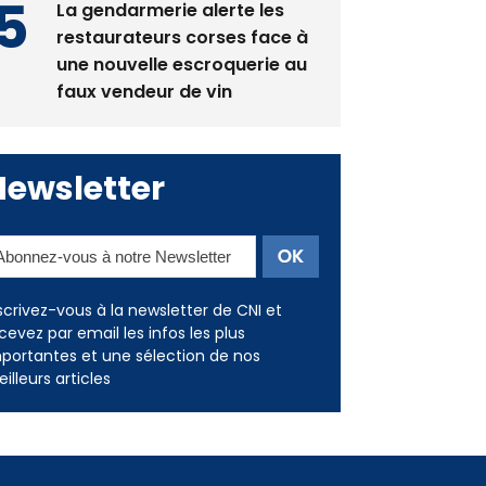
les restaurants
La gendarmerie alerte les
restaurateurs corses face à
une nouvelle escroquerie au
faux vendeur de vin
Newsletter
scrivez-vous à la newsletter de CNI et
cevez par email les infos les plus
portantes et une sélection de nos
illeurs articles