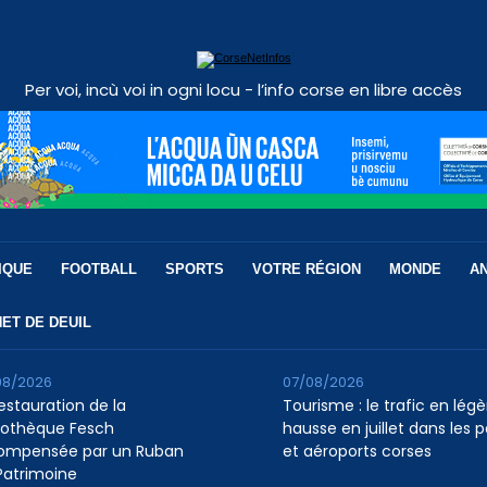
Per voi, incù voi in ogni locu - l’info corse en libre accès
IQUE
FOOTBALL
SPORTS
VOTRE RÉGION
MONDE
A
ET DE DEUIL
08/2026
07/08/2026
restauration de la
Tourisme : le trafic en légè
liothèque Fesch
hausse en juillet dans les p
ompensée par un Ruban
et aéroports corses
Patrimoine