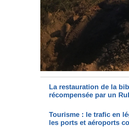
La restauration de la bi
récompensée par un Ru
Tourisme : le trafic en l
les ports et aéroports c