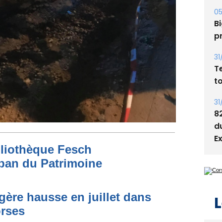
A
s
05
Bi
p
31
T
t
31
8
bliothèque Fesch
d
E
ban du Patrimoine
égère hausse en juillet dans
orses