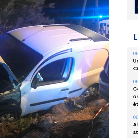
L
06
U
Cr
06
C
o
ét
06