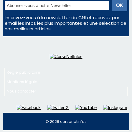
Régie publicitaire
Mentions légales
Nous contacter
© 2026 corsenetinfos