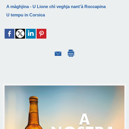
A màghjina - U Lione chì veghja nant’à Roccapina
U tempu in Corsica