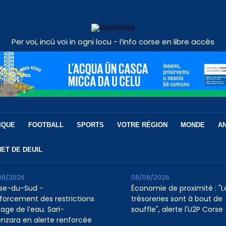
Per voi, incù voi in ogni locu - l’info corse en libre accès
IQUE
FOOTBALL
SPORTS
VOTRE RÉGION
MONDE
A
ET DE DEUIL
08/2026
08/08/2026
se-du-Sud -
Économie de proximité : "L
forcement des restrictions
trésoreries sont à bout de
age de l’eau. Sari-
souffle", alerte l'U2P Corse
enzara en alerte renforcée