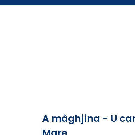
A màghjina - U cam
Mare