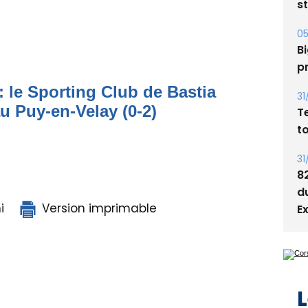
s
05
Bi
p
: le Sporting Club de Bastia
31
au Puy-en-Velay (0-2)
T
t
31
8
d
i
Version imprimable
E
L