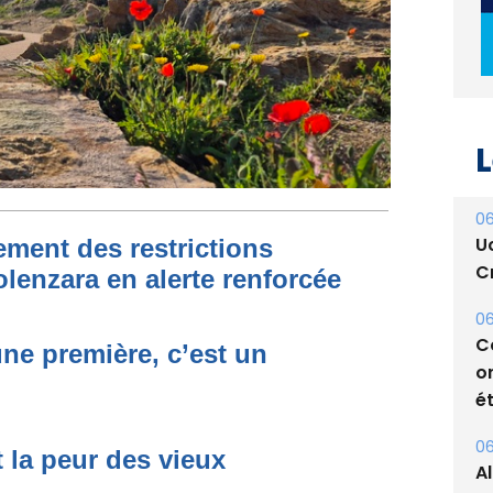
L
06
U
ment des restrictions
Cr
olenzara en alerte renforcée
06
C
une première, c’est un
o
ét
06
t la peur des vieux
A