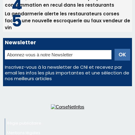
Les plus lus
Satine Nomary est la nouvelle Miss Corse 2026
Éclipse du 12 août : la Corse aux premières loges
d'un spectacle qui ne reviendra pas avant 2081
Éclipse du 12 août : Où s'installer en Corse pour
profiter pleinement du spectacle ?
En Corse, un début de saison marqué par une
consommation en recul dans les restaurants
La gendarmerie alerte les restaurateurs corses
face à une nouvelle escroquerie au faux vendeur de
vin
Newsletter
Inscrivez-vous à la newsletter de CNI et recevez par
email les infos les plus importantes et une sélection de
nos meilleurs articles