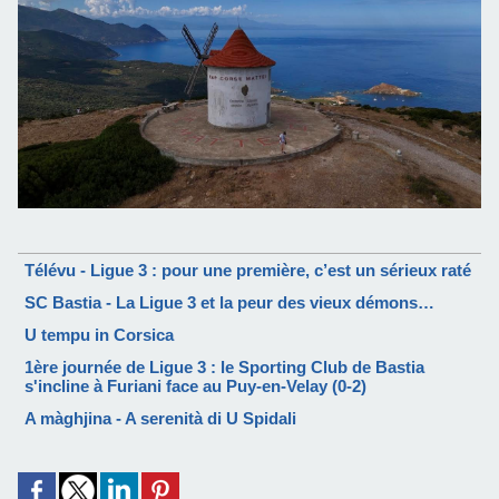
Télévu - Ligue 3 : pour une première, c’est un sérieux raté
SC Bastia - La Ligue 3 et la peur des vieux démons…
U tempu in Corsica
1ère journée de Ligue 3 : le Sporting Club de Bastia
s'incline à Furiani face au Puy-en-Velay (0-2)
A màghjina - A serenità di U Spidali