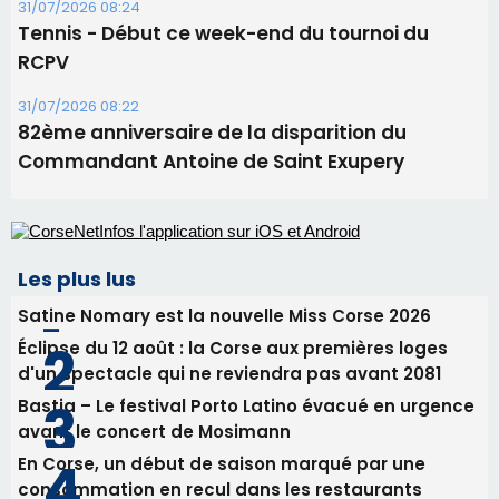
Les plus lus
Satine Nomary est la nouvelle Miss Corse 2026
Éclipse du 12 août : la Corse aux premières loges
d'un spectacle qui ne reviendra pas avant 2081
Bastia – Le festival Porto Latino évacué en urgence
avant le concert de Mosimann
En Corse, un début de saison marqué par une
consommation en recul dans les restaurants
La gendarmerie alerte les restaurateurs corses
face à une nouvelle escroquerie au faux vendeur de
vin
Newsletter
Inscrivez-vous à la newsletter de CNI et recevez par
email les infos les plus importantes et une sélection de