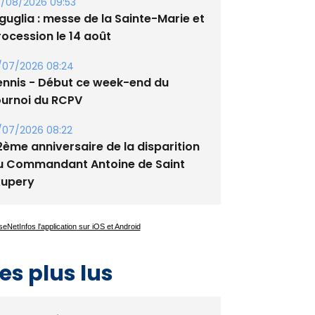
tade de San Benedetto
/08/2026 09:53
guglia : messe de la Sainte-Marie et
rocession le 14 août
/07/2026 08:24
ennis - Début ce week-end du
ournoi du RCPV
/07/2026 08:22
2ème anniversaire de la disparition
u Commandant Antoine de Saint
xupery
es plus lus