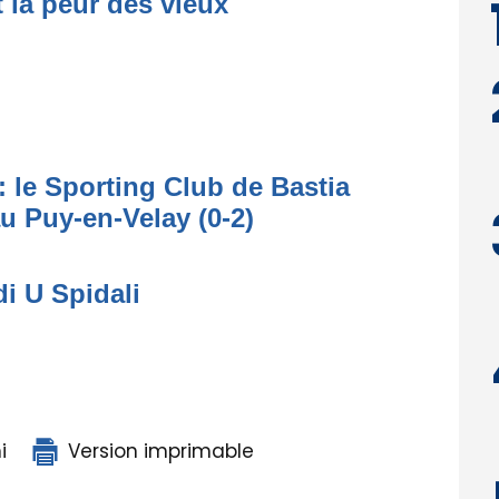
t la peur des vieux
: le Sporting Club de Bastia
au Puy-en-Velay (0-2)
di U Spidali
i
Version imprimable