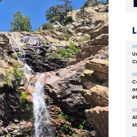
L
06
U
Cr
06
C
o
ét
06
A