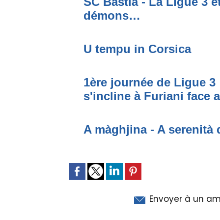
SC Bastia - La Ligue 3 e
démons…
U tempu in Corsica
1ère journée de Ligue 3 
s'incline à Furiani face 
A màghjina - A serenità 
Envoyer à un am