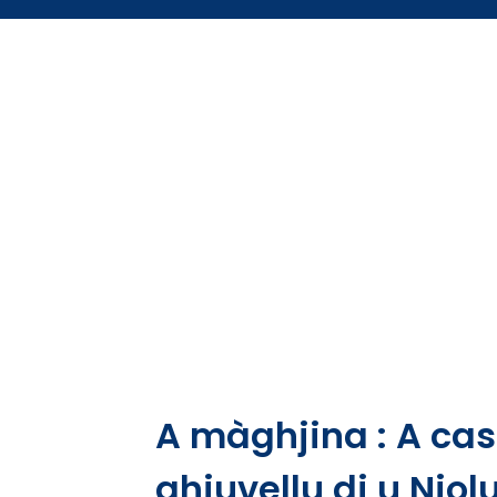
A màghjina : A cas
ghjuvellu di u Niol