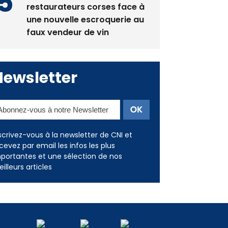
La gendarmerie alerte les
restaurateurs corses face à
une nouvelle escroquerie au
faux vendeur de vin
Newsletter
scrivez-vous à la newsletter de CNI et
cevez par email les infos les plus
portantes et une sélection de nos
illeurs articles