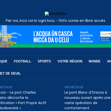
Per voi, incù voi in ogni locu - l’info corse en libre accès
IQUE
FOOTBALL
SPORTS
VOTRE RÉGION
MONDE
A
ET DE DEUIL
08/2026
08/08/2026
ccio - Le port Charles
Le pont Blanc d'Orezza à
ano décroche la
nouveau ouvert après une
ification « Port Propre Actif
vaste opération de
iodiversité »
confortement