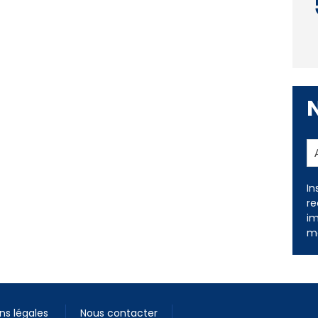
In
re
im
me