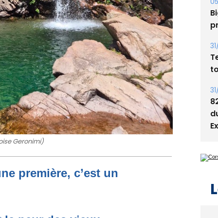
s
05
Bi
p
31
T
t
31
8
d
oise Geronimi)
E
une première, c’est un
L