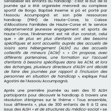
Sensibiliser les enfants au handicap : c’est le but de la
journée qui a été organisée mercredi au complexe
sportif de Borgo. Baptisé Inseme si pò et porté par
l’Associu Accumpagnà et son pôle ressources
handicap (PRH) de Haute-Corse, la Caisse
d’Allocations Familiales de Haute-Corse et le service
départemental jeunesse engagement et sports de
Haute-Corse, l’événement est né d’un constat, celui
que
« de plus en plus d'enfants ont des besoins
spécifiques et sont accueillis auprès des accueils de
loisirs sans hébergement (ALSH) ou des accueils
collectifs de mineurs (ACM) »
.
« On propose, avec
différents partenaires, une formation sur l’accueil
d’enfants à besoins spécifiques dans les ACM, et lors
des échanges, plusieurs directeurs d’ALSH ont décidé
de faire des journées par rapport à l'inclusion des
personnes en situation de handicap »
, explique Paul
Agostini de l’Associu Accumpagnà.
Après une première journée au sein des 10 ALSH
participants pour découvrir le handicap à travers une
résolution d’énigmes sur le thème « Tous ensemble,
tous différents », plus de 300 enfants de 6 à 12 ans
issus des ALSH
« et de structures du médico-social »
se