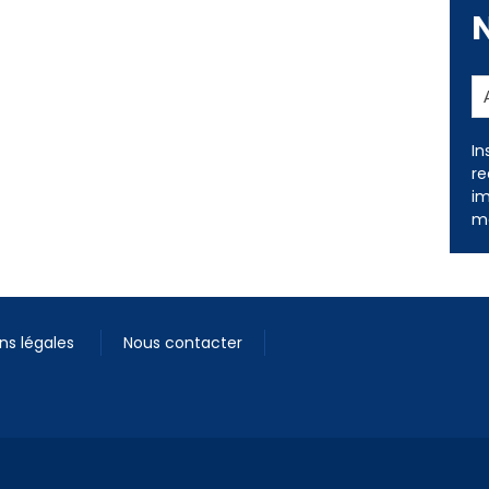
In
re
im
me
ns légales
Nous contacter