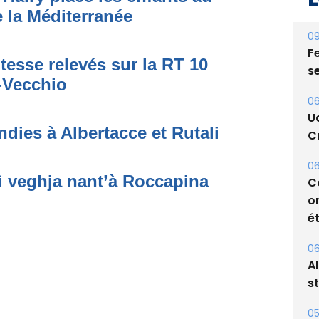
 la Méditerranée
09
Fe
tesse relevés sur la RT 10
s
o-Vecchio
06
U
dies à Albertacce et Rutali
Cr
06
ì veghja nant’à Roccapina
C
o
ét
06
A
s
05