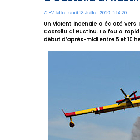
C.-V. M le Lundi 13 Juillet 2020 à 14:20
Un violent incendie a éclaté vers 
Castellu di Rustinu. Le feu a rap
début d’après-midi entre 5 et 10 h