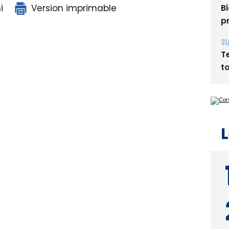
Bi
i
Version imprimable
p
31
T
t
L