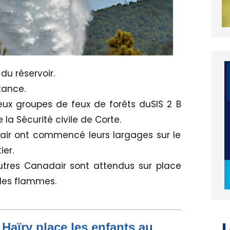
du réservoir.
tance.
r deux groupes de feux de forêts duSIS 2 B
 la Sécurité civile de Corte.
r ont commencé leurs largages sur le
er.
tres Canadair sont attendus sur place
 les flammes.
L
Haïry place les enfants au