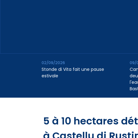
02/09/2026
09/
Stonde di Vita fait une pause
Cana
estivale
deu
l'e
Bas
5 à 10 hectares dé
à Castellu di Rusti