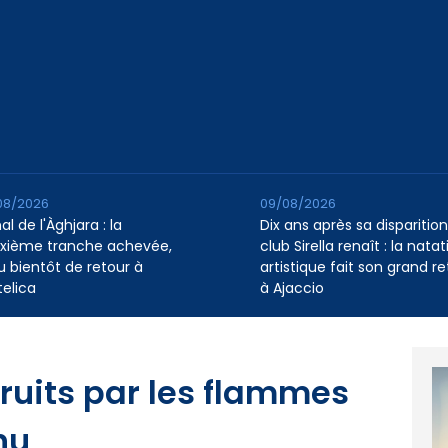
08/2026
09/08/2026
l de l'Àghjara : la
Dix ans après sa disparition,
xième tranche achevée,
club Sirella renaît : la natat
au bientôt de retour à
artistique fait son grand re
telica
à Ajaccio
truits par les flammes
nu