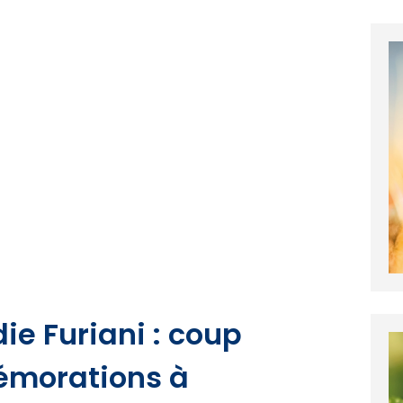
ie Furiani : coup
émorations à