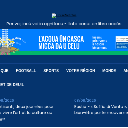
Per voi, incù voi in ogni locu - l’info corse en libre accès
IQUE
FOOTBALL
SPORTS
VOTRE RÉGION
MONDE
A
ET DE DEUIL
08/2026
08/08/2026
ntisanti, deux journées pour
Bastia - « Soffiu di Ventu », 
e vivre l’art et la culture au
bien-être par le mouveme
age