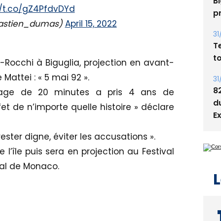
Bi
//t.co/gZ4PfdvDYd
p
bastien_dumas)
April 15, 2022
31
T
t
-Rocchi à Biguglia, projection en avant-
Mattei : « 5 mai 92 ».
31
8
trage de 20 minutes a pris 4 ans de
d
ffet de n’importe quelle histoire » déclare
E
 rester digne, éviter les accusations ».
 l’île puis sera en projection au Festival
val de Monaco.
L