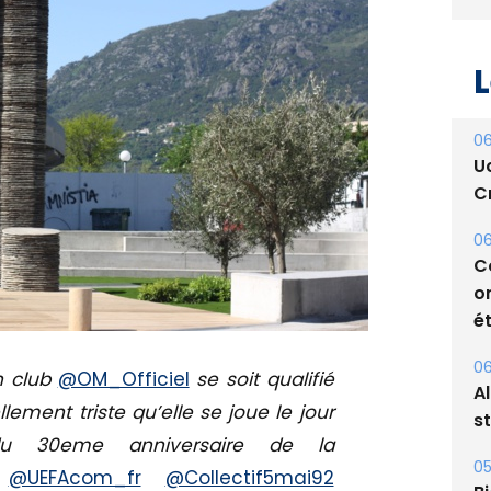
L
06
U
Cr
06
C
o
ét
06
n club
@OM_Officiel
se soit qualifié
A
llement triste qu’elle se joue le jour
s
u 30eme anniversaire de la
05
.
@UEFAcom_fr
@Collectif5mai92