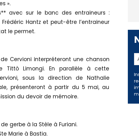
s ».
s** avec sur le banc des entraineurs :
 Frédéric Hantz et peut-être l’entraineur
tat le permet.
 de Cervioni interpréteront une chanson
e Tittò Limongi. En parallèle à cette
In
rvioni, sous la direction de Nathalie
re
le, présenteront à partir du 5 mai, au
im
me
smission du devoir de mémoire.
de gerbe à la Stèle à Furiani.
te Marie à Bastia.