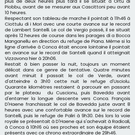
plus de deux heures plus tard il se situait à Ortu di
Piobbu, avant de se mesurer aux Cascittoni peu avant
10 heures.
Respectant son tableau de marche il pointait à 11h46 à
Ciottulu di i Mori avec une courte avance sur le record
de Lambert Santelli. Le col de Vergio passé, il se situait
après 12 heures de course dans les parages di a Bocca
Manganellu en direction du refuge de Piana. Même si la
ligne d'arrivée à Conca était encore lointaine il pointait
en avance sur le record de Santelli quand il atteignait
Vizzavona hier à 20h06.
Restait à bien passer la nuit, toujours un moment
délicat dans ce genre de tentative. Quatre minutes
avant minuit il passait le col de Verde, avant
d'atteindre à 3h10 cette nuit le refuge d'Usciolu.
Quarante kilomètres restaient à parcourir en passant
par le plateau du Cuscionu, puis Bavedda avant
d'entamer la longue descente vers Conca. François
D'Haene franchissait le col de Bavedda juste avant 8
heures avec une confortable avance sur le record de
Santelli, puis le refuge de Paliri à 9h30. Dès lors la voie
royale se présentait à D'Haene qui s'achevait à Radicali,
à Conca à 10h16 où ses proches et son équipe étaient
présents avec ce chrono extraordinaire de 29h46.