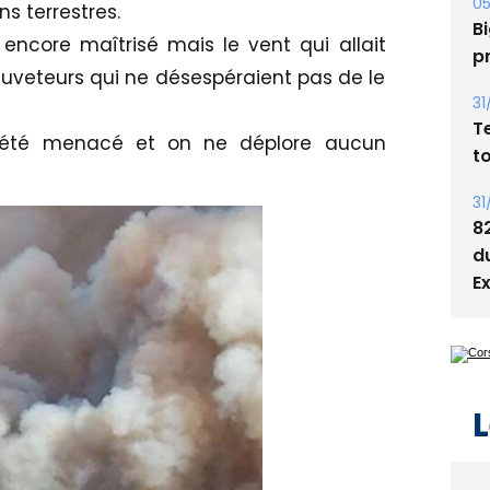
ns terrestres.
Bi
 encore maîtrisé mais le vent qui allait
p
 sauveteurs qui ne désespéraient pas de le
31
T
a été menacé et on ne déplore aucun
t
31
8
d
E
L