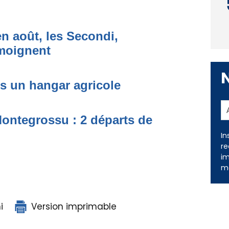
n août, les Secondi,
émoignent
ns un hangar agricole
Montegrossu : 2 départs de
In
re
im
me
i
Version imprimable