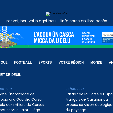
Per voi, incù voi in ogni locu - l’info corse en libre accès
IQUE
FOOTBALL
SPORTS
VOTRE RÉGION
MONDE
A
ET DE DEUIL
08/2026
08/08/2026
ome, l'hommage de
Bastia : de la Corse à l’Esp
ssociu di a Guardia Corsa
François de Casabianca
ale aux milliers de Corses
expose sa vision écologiqu
ont servi le Saint-Siège
du paysage