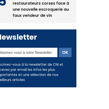
restaurateurs corses face à
une nouvelle escroquerie au
faux vendeur de vin
Newsletter
scrivez-vous à la newsletter de CNI et
cevez par email les infos les plus
portantes et une sélection de nos
illeurs articles