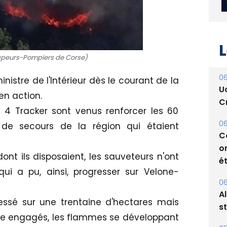
L
Sapeurs-Pompiers de Corse)
06
istre de l'Intérieur dès le courant de la
U
en action.
Cr
 4 Tracker sont venus renforcer les 60
06
de secours de la région qui étaient
C
o
nt ils disposaient, les sauveteurs n'ont
ét
qui a pu, ainsi, progresser sur Velone-
06
A
essé sur une trentaine d'hectares mais
s
tre engagés, les flammes se développant
05