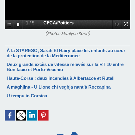
1
/
9
CFCA/Poitiers
(Photos Marilyne Santi)
À la STARESO, Sarah El Haïry place les enfants au cœur
de la protection de la Méditerranée
Deux grands excès de vitesse relevés sur la RT 10 entre
Bonifacio et Porto-Vecchio
Haute-Corse : deux incendies à Albertacce et Rutali
A màghjina - U Lione chì veghja nant’à Roccapina
U tempu in Corsica