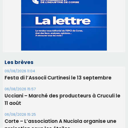
Les brèves
09/08/2026 11:04
Festa di l’Associi Curtinesi le 13 septembre
06/08/2026 15:57
Ucciani – Marché des producteurs à Cruculi le
11 août
06/08/2026 15:25
Corte – L’association A Nuciola organise une
projection sous les étoiles
06/08/2026 15:04
Alata - Soirée Tango Argentin au stade de San
Benedetto
05/08/2026 09:53
Biguglia : messe de la Sainte-Marie et
procession le 14 août