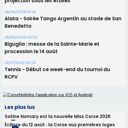
31/07/2026 08:24
Tennis - Début ce week-end du tournoi du
RCPV
Les plus lus
Satine Nomary est la nouvelle Miss Corse 2026
Éclipse du 12 août : la Corse aux premières loges
d'un spectacle qui ne reviendra pas avant 2081
Éclipse du 12 août : Où s'installer en Corse pour
profiter pleinement du spectacle ?
En Corse, un début de saison marqué par une
consommation en recul dans les restaurants
La gendarmerie alerte les restaurateurs corses
face à une nouvelle escroquerie au faux vendeur de