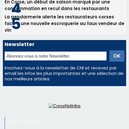
Les plus lus
Satine Nomary est la nouvelle Miss Corse 2026
Éclipse du 12 août : la Corse aux premières loges
d'un spectacle qui ne reviendra pas avant 2081
Bastia – Le festival Porto Latino évacué en urgence
avant le concert de Mosimann
En Corse, un début de saison marqué par une
consommation en recul dans les restaurants
La gendarmerie alerte les restaurateurs corses
face à une nouvelle escroquerie au faux vendeur de
vin
Newsletter
Inscrivez-vous à la newsletter de CNI et recevez par
email les infos les plus importantes et une sélection de