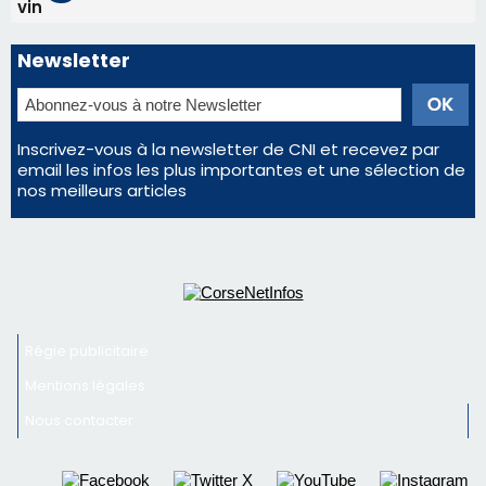
Régie publicitaire
Mentions légales
Nous contacter
© 2026 corsenetinfos