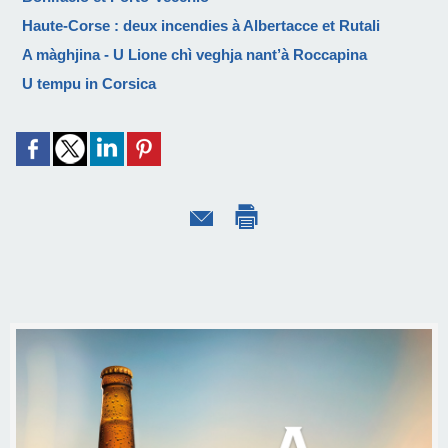
Haute-Corse : deux incendies à Albertacce et Rutali
A màghjina - U Lione chì veghja nant’à Roccapina
U tempu in Corsica