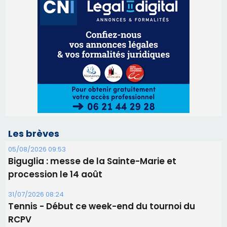
Les brèves
05/08/2026 09:53
Biguglia : messe de la Sainte-Marie et
procession le 14 août
31/07/2026 08:24
Tennis - Début ce week-end du tournoi du
RCPV
31/07/2026 08:22
82ème anniversaire de la disparition du
Commandant Antoine de Saint Exupery
30/07/2026 10:16
Lecci : I Messageri en concert gratuit jeudi soir
30/07/2026 09:55
Corte : I Chjami Aghjalesi en concert ce soir