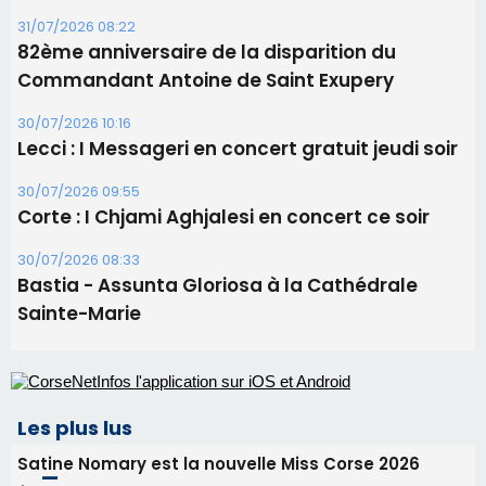
30/07/2026 08:33
Bastia - Assunta Gloriosa à la Cathédrale
Sainte-Marie
Les plus lus
Satine Nomary est la nouvelle Miss Corse 2026
Éclipse du 12 août : la Corse aux premières loges
d'un spectacle qui ne reviendra pas avant 2081
La gendarmerie alerte les restaurateurs corses
face à une nouvelle escroquerie au faux vendeur de
vin
En Corse, un début de saison marqué par une
consommation en recul dans les restaurants
Deux jeunes Ajacciens sur la voie de la médecine
militaire