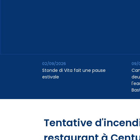
02/09/2026
09/
Stonde di Vita fait une pause
Cana
estivale
deu
l'e
Bas
Tentative d'incend
restaurant à Cent