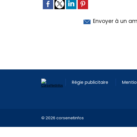
Envoyer à un am
Régie publicitaire
Mentio
© 2026 corsenetinfos