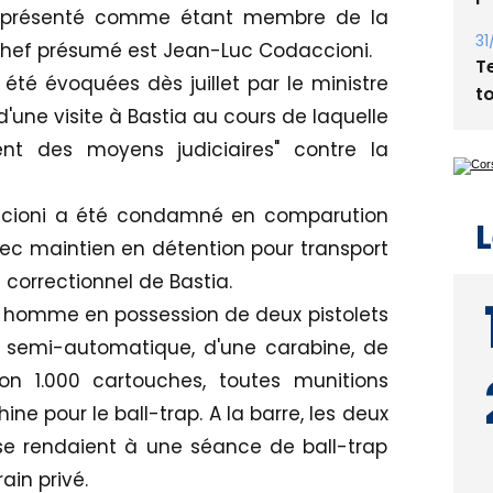
est présenté comme étant membre de la
31
e chef présumé est Jean-Luc Codaccioni.
T
été évoquées dès juillet par le ministre
t
 d'une visite à Bastia au cours de laquelle
nt des moyens judiciaires" contre la
cioni a été condamné en comparution
L
ec maintien en détention pour transport
 correctionnel de Bastia.
re homme en possession de deux pistolets
il semi-automatique, d'une carabine, de
ron 1.000 cartouches, toutes munitions
e pour le ball-trap. A la barre, les deux
e rendaient à une séance de ball-trap
ain privé.