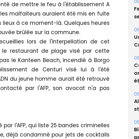
09
enté de mettre le feu à l'établissement A
Fe
les malfaiteurs auraient été mis en fuite
s
s lieux à ce moment-là. Quelques heures
06
trouvée brûlée sur la commune.
U
ueillies lors de l'interpellation de cet
Cr
le restaurant de plage visé par cette
06
t pas le Kanteen Beach, incendié à Borgo
C
lissement de Centuri visé lui à l'été
o
l'ADN du jeune homme aurait été retrouvé
ét
 Contacté par l'AFP, son avocat n'a pas
06
A
s
05
par l'AFP, qui liste 25 bandes criminelles
Bi
me, déjà condamné pour jets de cocktails
p