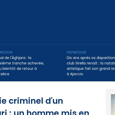
08/2026
09/08/2026
l de l'Àghjara : la
Dix ans après sa disparition,
xième tranche achevée,
club Sirella renaît : la natat
au bientôt de retour à
artistique fait son grand re
telica
à Ajaccio
ie criminel d'un
uri : un homme mis en