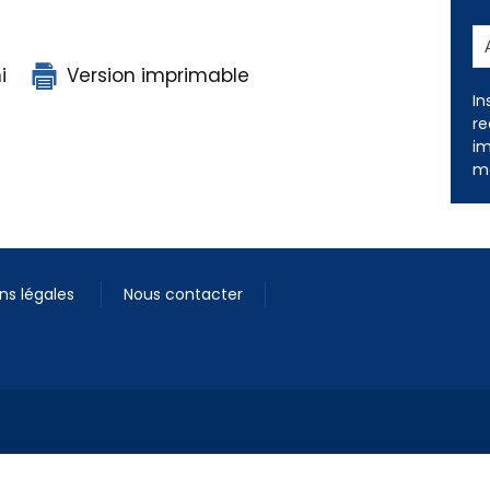
i
Version imprimable
In
re
im
me
ns légales
Nous contacter