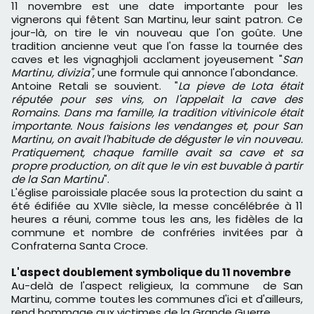
11 novembre est une date importante pour les
vignerons qui fêtent San Martinu, leur saint patron. Ce
jour-là, on tire le vin nouveau que l'on goûte. Une
tradition ancienne veut que l'on fasse la tournée des
caves et les vignaghjoli acclament joyeusement "
San
Martinu, divizia"
, une formule qui annonce l'abondance.
Antoine Retali se souvient. "
La pieve de Lota était
réputée pour ses vins, on l'appelait la cave des
Romains. Dans ma famille, la tradition vitivinicole était
importante. Nous faisions les vendanges et, pour San
Martinu, on avait l'habitude de déguster le vin nouveau.
Pratiquement, chaque famille avait sa cave et sa
propre production, on dit que le vin est buvable à partir
de la San Martinu
".
L'église paroissiale placée sous la protection du saint a
été édifiée au XVIIe siècle, la messe concélébrée à 11
heures a réuni, comme tous les ans, les fidèles de la
commune et nombre de confréries invitées par à
Confraterna Santa Croce.
L'aspect doublement symbolique du 11 novembre
Au-delà de l'aspect religieux, la commune de San
Martinu, comme toutes les communes d'ici et d'ailleurs,
rend hommage aux victimes de la Grande Guerre.