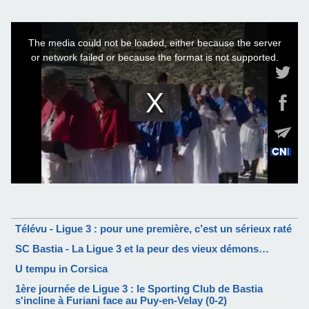
Télévu - Ligue 3 : pour une première, c’est un sérieux raté
SC Bastia - La Ligue 3 et la peur des vieux démons…
U tempu in Corsica
1ère journée de Ligue 3 : le Sporting Club de Bastia
s'incline à Furiani face au Puy-en-Velay (0-2)