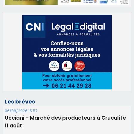
Les brèves
06/08/2026 15:57
Ucciani – Marché des producteurs à Cruculi le
11 août
06/08/2026 15:25
Corte – L’association A Nuciola organise une
projection sous les étoiles
06/08/2026 15:04
Alata - Soirée Tango Argentin au stade de San
Benedetto
05/08/2026 09:53
Biguglia : messe de la Sainte-Marie et