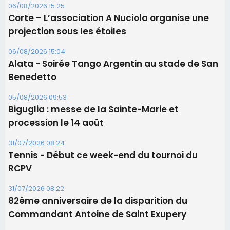
procession le 14 août
31/07/2026 08:24
Tennis - Début ce week-end du tournoi du
RCPV
31/07/2026 08:22
82ème anniversaire de la disparition du
Commandant Antoine de Saint Exupery
Les plus lus
Satine Nomary est la nouvelle Miss Corse 2026
Éclipse du 12 août : la Corse aux premières loges
d'un spectacle qui ne reviendra pas avant 2081
Éclipse du 12 août : Où s'installer en Corse pour
profiter pleinement du spectacle ?