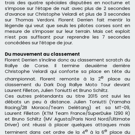
trois des quatre spéciales disputées en nocturne et
s’impose sur l’étape de nuit avec plus de 2 secondes
d’avance sur Christophe Velardi et plus de 3 secondes
sur Thomas Verdoni. Florent Derrien fait mentir la
légende qui veut que seuls les pilotes corses sont en
mesure de s’imposer sur leur terrain. Mais cet exploit
n’est pas suffisant pour reprendre les 7 secondes
concédées sur l’étape de jour.
Du mouvement au classement
Florent Derrien s’incline donc au classement scratch du
Rallye de Corse. Il termine deuxième derrière
Christophe Velardi qui conforte sa place en tête du
e
championnat. Florent remonte à la 2
place au
classement du Dark Dog Rallye Moto Tour devant
Laurent Filleton, Julien Toniutti et Bruno Schiltz.
Ces autres prétendants au titre 2015 ont suivi les
débats un peu à distance. Julien Toniutti (Yamaha
Racing/2B Moraco/Team Delétang) et sa MT-09,
Laurent Filleton (KTM Team France/SuperDuke 1290 R)
et Bruno Schiltz (MV Agusta/Paris Nord Nord/Ultimate
Driver) ont réussi à placer quelques attaques mais
e
e
terminent dans cet ordre de la 4
à la 6
place du