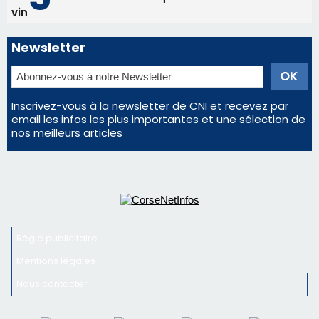
Satine Nomary est la nouvelle Miss Corse 2026
Éclipse du 12 août : la Corse aux premières loges
d'un spectacle qui ne reviendra pas avant 2081
Bastia – Le festival Porto Latino évacué en urgence
avant le concert de Mosimann
En Corse, un début de saison marqué par une
consommation en recul dans les restaurants
La gendarmerie alerte les restaurateurs corses
face à une nouvelle escroquerie au faux vendeur de
vin
Newsletter
Inscrivez-vous à la newsletter de CNI et recevez par
email les infos les plus importantes et une sélection de
nos meilleurs articles