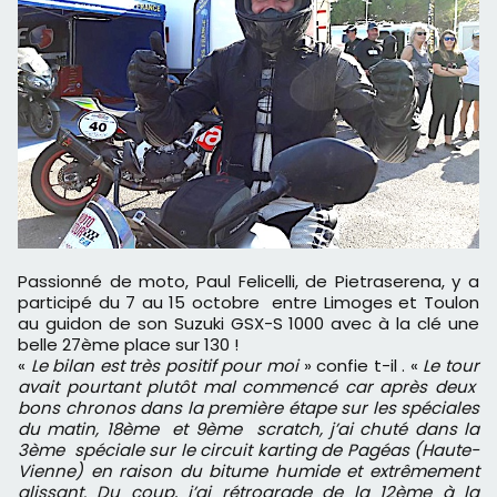
Passionné de moto, Paul Felicelli, de Pietraserena, y a
participé du 7 au 15 octobre entre Limoges et Toulon
au guidon de son Suzuki GSX-S 1000 avec à la clé une
belle 27ème place sur 130 !
«
Le bilan est très positif pour moi
» confie t-il . «
Le tour
avait pourtant plutôt mal commencé car après deux
bons chronos dans la première étape sur les spéciales
du matin, 18ème et 9ème scratch, j’ai chuté dans la
3ème spéciale sur le circuit karting de Pagéas (Haute-
Vienne) en raison du bitume humide et extrêmement
glissant. Du coup, j’ai rétrograde de la 12ème à la