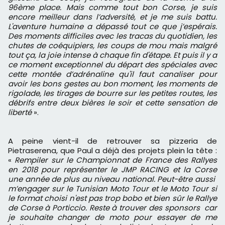
96ème place. Mais comme tout bon Corse, je suis
encore meilleur dans l’adversité, et je me suis battu.
L'aventure humaine a dépassé tout ce que j’espérais.
Des moments difficiles avec les tracas du quotidien, les
chutes de coéquipiers, les coups de mou mais malgré
tout ça, la joie intense à chaque fin d'étape. Et puis il y a
ce moment exceptionnel du départ des spéciales avec
cette montée d’adrénaline qu'il faut canaliser pour
avoir les bons gestes au bon moment, les moments de
rigolade, les tirages de bourre sur les petites routes, les
débrifs entre deux bières le soir et cette sensation de
liberté
».
A peine vient-il de retrouver sa pizzeria de
Pietraserena, que Paul a déjà des projets plein la tête :
«
Rempiler sur le Championnat de France des Rallyes
en 2018 pour représenter le JMP RACING et la Corse
une année de plus au niveau national. Peut-être aussi
m’engager sur le Tunisian Moto Tour et le Moto Tour si
le format choisi n'est pas trop bobo et bien sûr le Rallye
de Corse à Porticcio. Reste à trouver des sponsors car
je souhaite changer de moto pour essayer de me