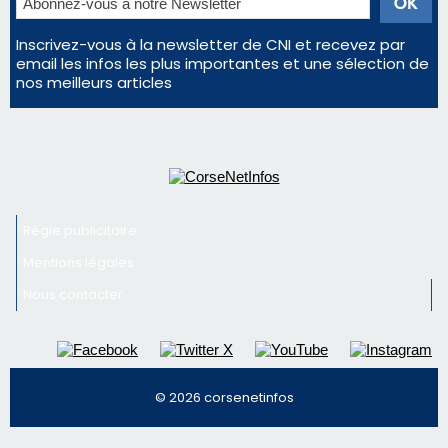
Régie publicitaire
Mentions légales
Nous contacter
© 2026 corsenetinfos