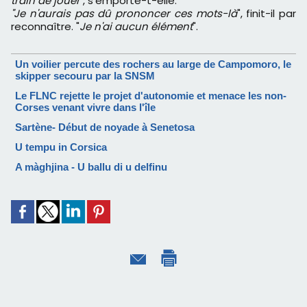
train de jouer"
, s'emporte-t-elle.
"Je n'aurais pas dû prononcer ces mots-là
", finit-il par
reconnaître. "
Je n'ai aucun élément
".
Un voilier percute des rochers au large de Campomoro, le
skipper secouru par la SNSM
Le FLNC rejette le projet d'autonomie et menace les non-
Corses venant vivre dans l'île
Sartène- Début de noyade à Senetosa
U tempu in Corsica
A màghjina - U ballu di u delfinu