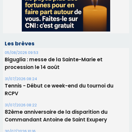
Biguglia : messe de la Sainte-Marie et
procession le 14 août
31/07/2026 08:24
Tennis - Début ce week-end du tournoi du
RCPV
31/07/2026 08:22
82ème anniversaire de la disparition du
Commandant Antoine de Saint Exupery
30/07/2026 10:16
Lecci : I Messageri en concert gratuit jeudi soir
30/07/2026 09:55
Corte : I Chjami Aghjalesi en concert ce soir
30/07/2026 08:33
Bastia - Assunta Gloriosa à la Cathédrale
Sainte-Marie