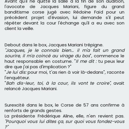
Avant qu'il ne quitte la salle à la fin de son audition,
l'avocate de Jacques Mariani, figure du grand
banditisme corse jugé avec Rédoine Faïd pour un
précédent projet d'évasion, lui demande s'il peut
répéter devant la cour l'échange qu'il a eu avec son
client la veille.
Debout dans le box, Jacques Mariani trépigne.
"Jacques, je le connais bien... il m'a fait un grand
sourire, il m'a coincé au virage du box
", commence le
haut responsable en costume. "
Il me dit :
tu peux leur
dire que j'ai pas d'implication ?"
"
Je lui dis:
pour moi, t'as rien à voir là-dedans", raconte
l'enquêteur.
"
Bah dis-leur, toi, à la cour, ils vont te croire"
, avait
relancé Jacques Mariani.
Surexcité dans le box, le Corse de 57 ans confirme à
renforts de grands gestes.
La présidente Frédérique Aline, elle, n'en revient pas.
"Pourquoi vous lui dites ça, sur quoi vous fondez-vous
?"