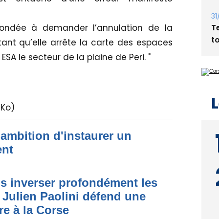
Bi
p
ondée à demander l’annulation de la
31
tant qu’elle arrête la carte des espaces
T
SA le secteur de la plaine de Peri. "
t
 Ko)
L
 ambition d'instaurer un
ent
 inverser profondément les
 Julien Paolini défend une
re à la Corse