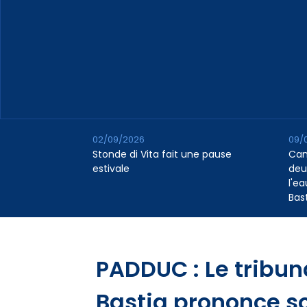
02/09/2026
09/
Stonde di Vita fait une pause
Cana
estivale
deu
l'e
Bas
PADDUC : Le tribun
Bastia prononce s