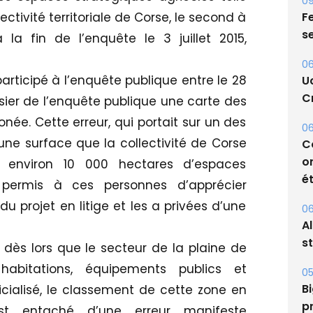
ctivité territoriale de Corse, le second à
09
la fin de l’enquête le 3 juillet 2015,
Fe
.
s
participé à l’enquête publique entre le 28
06
ossier de l’enquête publique une carte des
U
née. Cette erreur, qui portait sur un des
Cr
ne surface que la collectivité de Corse
06
 environ 10 000 hectares d’espaces
C
s permis à ces personnes d’apprécier
o
 projet en litige et les a privées d’une
ét
06
e, dès lors que le secteur de la plaine de
A
abitations, équipements publics et
s
cialisé, le classement de cette zone en
05
est entaché d’une erreur manifeste