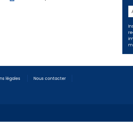
In
re
im
me
ns légales
Nous contacter