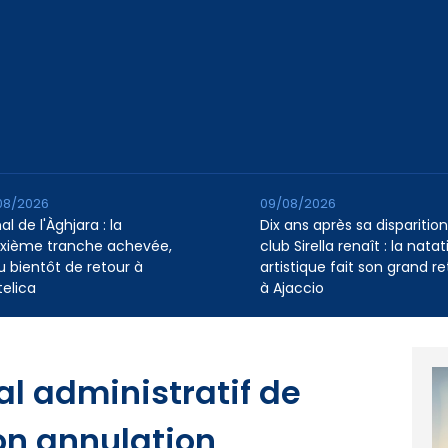
08/2026
09/08/2026
l de l'Àghjara : la
Dix ans après sa disparition,
xième tranche achevée,
club Sirella renaît : la natat
au bientôt de retour à
artistique fait son grand re
telica
à Ajaccio
al administratif de
on annulation