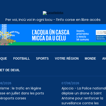
Per voi, incù voi in ogni locu - l’info corse en libre accès
IQUE
FOOTBALL
SPORTS
VOTRE RÉGION
MONDE
A
ET DE DEUIL
08/2026
07/08/2026
isme : le trafic en légère
Ajaccio - La Police nationa
se en juillet dans les ports
déploie un drone à Saint
aéroports corses
Antoine pour renforcer la
surveillance contre les