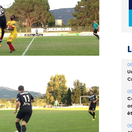
L
06
U
Cr
06
C
o
ét
06