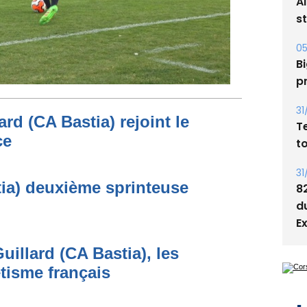
A
s
05
Bi
p
31
rd (CA Bastia) rejoint le
T
ce
t
31
ia) deuxième sprinteuse
8
d
E
uillard (CA Bastia), les
étisme français