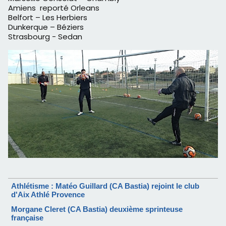
Amiens reporté Orleans
Belfort – Les Herbiers
Dunkerque – Béziers
Strasbourg - Sedan
Athlétisme : Matéo Guillard (CA Bastia) rejoint le club
d'Aix Athlé Provence
Morgane Cleret (CA Bastia) deuxième sprinteuse
française