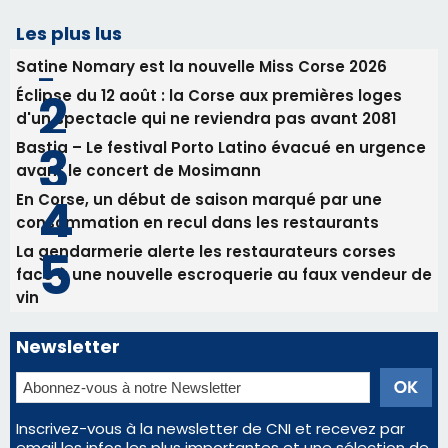
31/07/2026 08:24
Tennis - Début ce week-end du tournoi du
RCPV
31/07/2026 08:22
82ème anniversaire de la disparition du
Commandant Antoine de Saint Exupery
Les plus lus
Satine Nomary est la nouvelle Miss Corse 2026
Éclipse du 12 août : la Corse aux premières loges
d'un spectacle qui ne reviendra pas avant 2081
Bastia – Le festival Porto Latino évacué en urgence
avant le concert de Mosimann
En Corse, un début de saison marqué par une