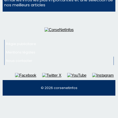
consommation en recul dans les restaurants
La gendarmerie alerte les restaurateurs corses
face à une nouvelle escroquerie au faux vendeur de
vin
Newsletter
Inscrivez-vous à la newsletter de CNI et recevez par
email les infos les plus importantes et une sélection de
nos meilleurs articles
Régie publicitaire
Mentions légales