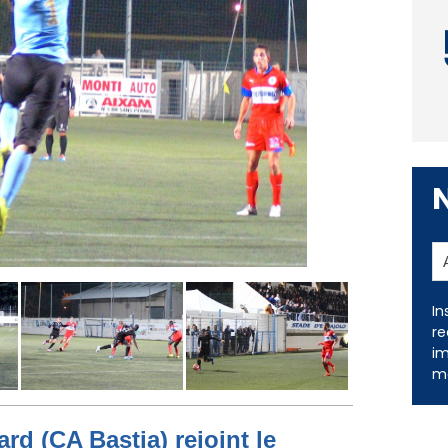
In
re
im
me
rd (CA Bastia) rejoint le