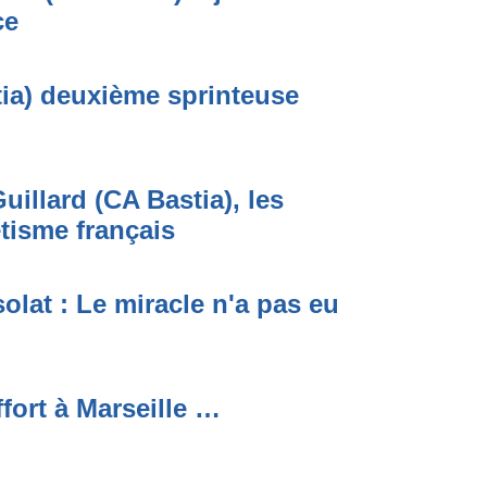
ce
ia) deuxième sprinteuse
uillard (CA Bastia), les
étisme français
lat : Le miracle n'a pas eu
ffort à Marseille …