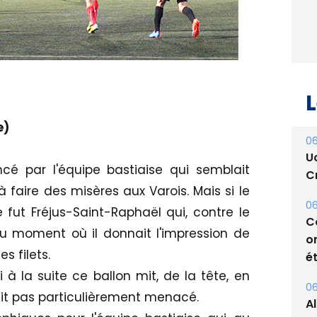
L
e)
06
U
cé par l'équipe bastiaise qui semblait
Cr
 faire des misères aux Varois. Mais si le
06
fut Fréjus-Saint-Raphaël qui, contre le
C
u moment où il donnait l'impression de
o
s filets.
ét
 à la suite ce ballon mit, de la tête, en
06
ait pas particulièrement menacé.
A