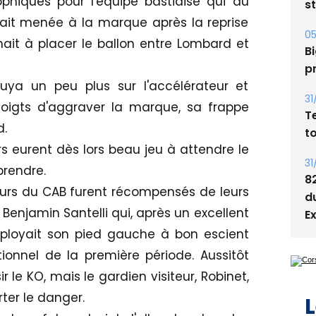
phiques pour l'équipe bastiaise qui au
s
ait menée à la marque après la reprise
05
ait à placer le ballon entre Lombard et
Bi
p
uya un peu plus sur l'accélérateur et
31
doigts d'aggraver la marque, sa frappe
T
d.
t
s eurent dès lors beau jeu à attendre le
31
prendre.
8
ueurs du CAB furent récompensés de leurs
d
 Benjamin Santelli qui, après un excellent
E
mployait son pied gauche à bon escient
ionnel de la première période. Aussitôt
r le KO, mais le gardien visiteur, Robinet,
ter le danger.
L