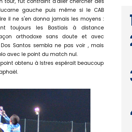
 tour, fut contraint d'aller chercher des
 lucarne gauche puis même si le CAB
ire il ne s'en donna jamais les moyens :
nt toujours les Bastiais à distance
 façon orthodoxe sans doute et avec
 Dos Santos sembla ne pas voir , mais
olo avec le point du match nul.
point obtenu à Istres espérait beaucoup
aphaël.