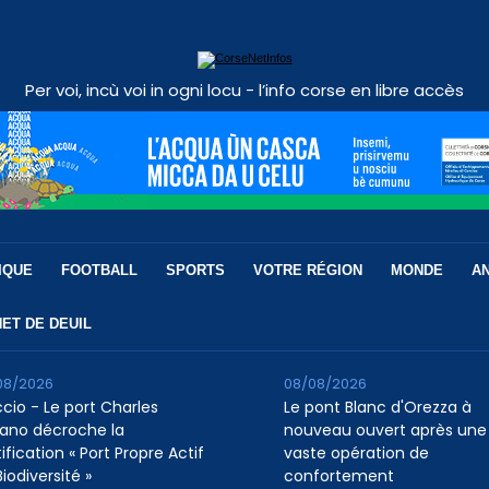
Per voi, incù voi in ogni locu - l’info corse en libre accès
IQUE
FOOTBALL
SPORTS
VOTRE RÉGION
MONDE
A
ET DE DEUIL
08/2026
08/08/2026
ccio - Le port Charles
Le pont Blanc d'Orezza à
ano décroche la
nouveau ouvert après une
ification « Port Propre Actif
vaste opération de
iodiversité »
confortement