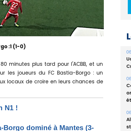
L
06
U
go :1 (1-0)
Cr
0 minutes plus tard pour l'ACBB, et un
06
C
ur les joueurs du FC Bastia-Borgo : un
o
aux locaux de croire en leurs chances de
ét
06
A
n N1 !
s
05
ia-Borgo dominé à Mantes (3-