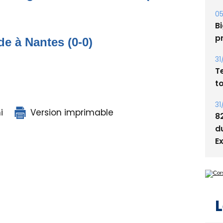
Bi
p
31
e à Nantes (0-0)
T
t
31
8
d
i
Version imprimable
E
L