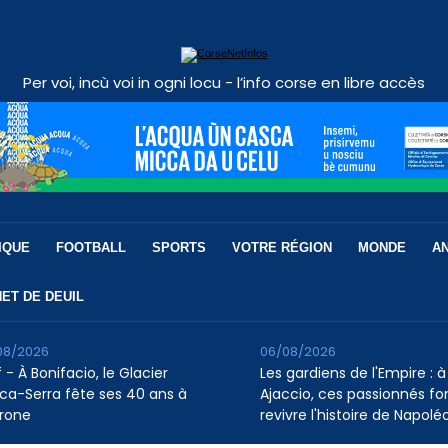
Per voi, incù voi in ogni locu - l’info corse en libre accès
IQUE
FOOTBALL
SPORTS
VOTRE RÉGION
MONDE
A
ET DE DEUIL
08/2026
06/08/2026
 - À Bonifacio, le Glacier
Les gardiens de l'Empire : à
ca-Serra fête ses 40 ans à
Ajaccio, ces passionnés fo
rone
revivre l'histoire de Napolé