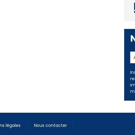
In
re
im
me
ns légales
Nous contacter