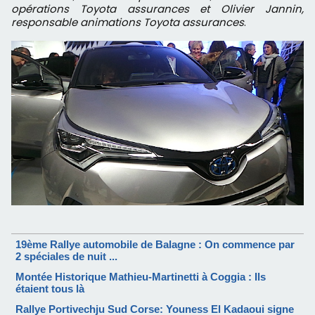
opérations Toyota assurances et Olivier Jannin,
responsable animations Toyota assurances
.
19ème Rallye automobile de Balagne : On commence par
2 spéciales de nuit ...
Montée Historique Mathieu-Martinetti à Coggia : Ils
étaient tous là
Rallye Portivechju Sud Corse: Youness El Kadaoui signe