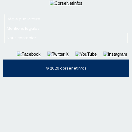
Inscrivez-vous à la newsletter de CNI et recevez par
email les infos les plus importantes et une sélection de
nos meilleurs articles
Régie publicitaire
Mentions légales
Nous contacter
© 2026 corsenetinfos