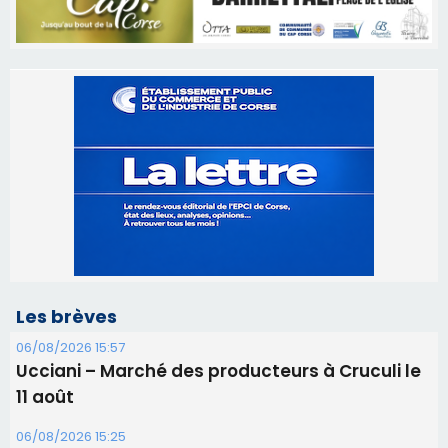
Les brèves
06/08/2026 15:57
Ucciani – Marché des producteurs à Cruculi le
11 août
06/08/2026 15:25
Corte – L’association A Nuciola organise une
projection sous les étoiles
06/08/2026 15:04
Alata - Soirée Tango Argentin au stade de San
Benedetto
05/08/2026 09:53