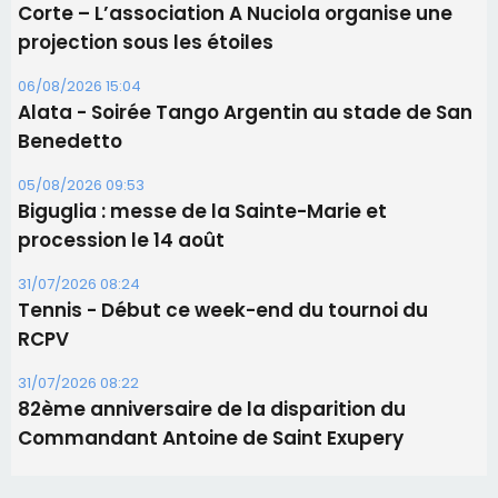
Biguglia : messe de la Sainte-Marie et
procession le 14 août
31/07/2026 08:24
Tennis - Début ce week-end du tournoi du
RCPV
31/07/2026 08:22
82ème anniversaire de la disparition du
Commandant Antoine de Saint Exupery
Les plus lus
Satine Nomary est la nouvelle Miss Corse 2026
Éclipse du 12 août : la Corse aux premières loges
d'un spectacle qui ne reviendra pas avant 2081
Bastia – Le festival Porto Latino évacué en urgence