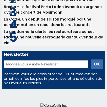
Les plus lus
Satine Nomary est la nouvelle Miss Corse 2026
Éclipse du 12 août : la Corse aux premières loges
d'un spectacle qui ne reviendra pas avant 2081
Bastia – Le festival Porto Latino évacué en urgence
avant le concert de Mosimann
En Corse, un début de saison marqué par une
consommation en recul dans les restaurants
La gendarmerie alerte les restaurateurs corses
face à une nouvelle escroquerie au faux vendeur de
vin
Newsletter