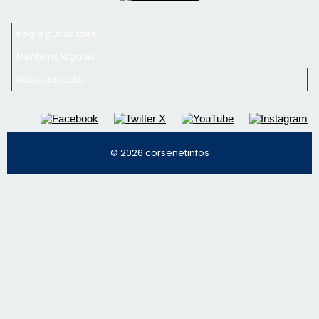
Inscrivez-vous à la newsletter de CNI et recevez par
email les infos les plus importantes et une sélection de
nos meilleurs articles
Régie publicitaire
Mentions légales
Nous contacter
© 2026 corsenetinfos