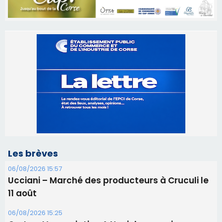
Les brèves
06/08/2026 15:57
Ucciani – Marché des producteurs à Cruculi le
11 août
06/08/2026 15:25
Corte – L’association A Nuciola organise une
projection sous les étoiles
06/08/2026 15:04
Alata - Soirée Tango Argentin au stade de San
Benedetto
05/08/2026 09:53