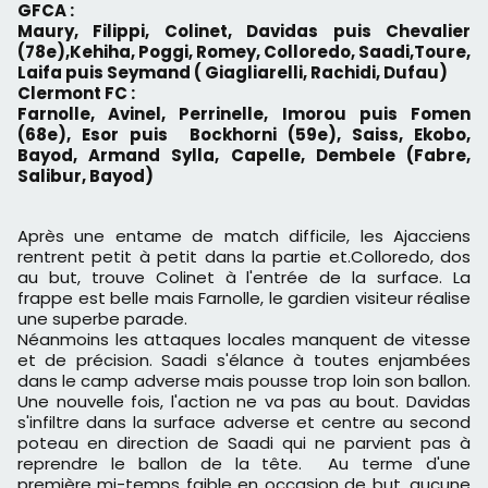
GFCA :
Maury, Filippi, Colinet, Davidas puis Chevalier
(78e),Kehiha, Poggi, Romey, Colloredo, Saadi,Toure,
Laifa puis Seymand ( Giagliarelli, Rachidi, Dufau)
Clermont FC :
Farnolle, Avinel, Perrinelle, Imorou puis Fomen
(68e), Esor puis Bockhorni (59e), Saiss, Ekobo,
Bayod, Armand Sylla, Capelle, Dembele (Fabre,
Salibur, Bayod)
Après une entame de match difficile, les Ajacciens
rentrent petit à petit dans la partie et.Colloredo, dos
au but, trouve Colinet à l'entrée de la surface. La
frappe est belle mais Farnolle, le gardien visiteur réalise
une superbe parade.
Néanmoins les attaques locales manquent de vitesse
et de précision. Saadi s'élance à toutes enjambées
dans le camp adverse mais pousse trop loin son ballon.
Une nouvelle fois, l'action ne va pas au bout. Davidas
s'infiltre dans la surface adverse et centre au second
poteau en direction de Saadi qui ne parvient pas à
reprendre le ballon de la tête. Au terme d'une
première mi-temps faible en occasion de but, aucune