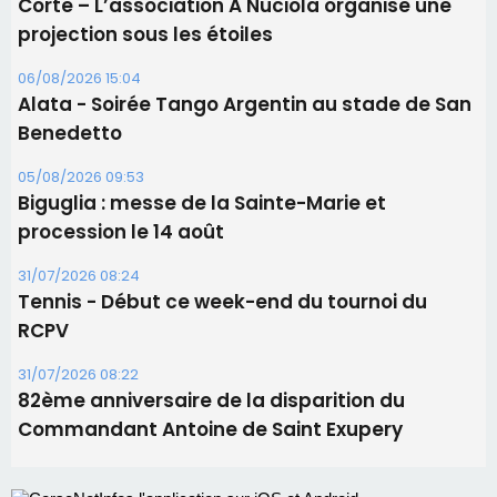
Biguglia : messe de la Sainte-Marie et
procession le 14 août
31/07/2026 08:24
Tennis - Début ce week-end du tournoi du
RCPV
31/07/2026 08:22
82ème anniversaire de la disparition du
Commandant Antoine de Saint Exupery
Les plus lus
Satine Nomary est la nouvelle Miss Corse 2026
Éclipse du 12 août : la Corse aux premières loges
d'un spectacle qui ne reviendra pas avant 2081
Bastia – Le festival Porto Latino évacué en urgence
avant le concert de Mosimann