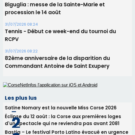
82ème anniversaire de la disparition du
Commandant Antoine de Saint Exupery
Les plus lus
Satine Nomary est la nouvelle Miss Corse 2026
Éclipse du 12 août : la Corse aux premières loges
d'un spectacle qui ne reviendra pas avant 2081
Bastia – Le festival Porto Latino évacué en urgence
avant le concert de Mosimann
En Corse, un début de saison marqué par une
consommation en recul dans les restaurants
La gendarmerie alerte les restaurateurs corses
face à une nouvelle escroquerie au faux vendeur de
vin