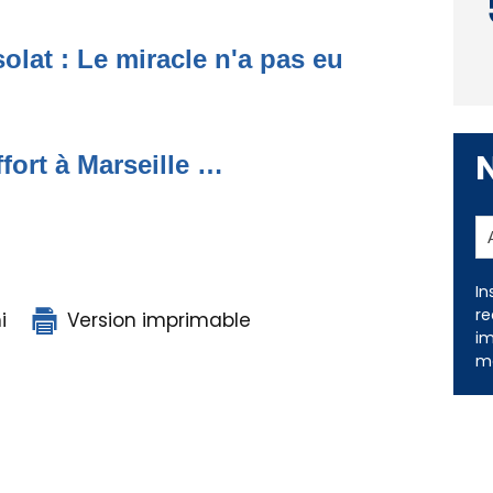
lat : Le miracle n'a pas eu
ffort à Marseille …
In
re
i
Version imprimable
im
me