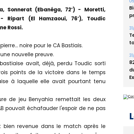
05
Bi
, Sonnerat (Ebanéga, 72’) - Moretti,
p
 - Ripart (El Hamzaoui, 76’), Toudic
ne Rossi.
31
T
t
ierre… noire pour le CA Bastiais.
une nouvelle preuve.
31
8
astiaise avait, déjà, perdu Toudic sorti
d
rois points de la victoire dans le temps
E
se à laquelle elle avait pourtant tenu
re de jeu Benyahia remettait les deux
AB pouvait échafauder l'espoir de ne pas
L
ait bien revenue dans le match après le