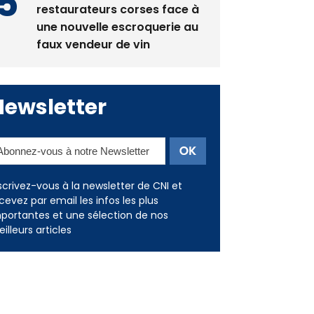
restaurateurs corses face à
une nouvelle escroquerie au
faux vendeur de vin
Newsletter
scrivez-vous à la newsletter de CNI et
cevez par email les infos les plus
portantes et une sélection de nos
illeurs articles