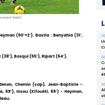
Laurent Gelot)
L
eyman (90’+2’). Bastia : Benyahia (31’,
06
U
Cr
(38’), Bosqui (55’), Ripart (64’).
06
C
o
ét
Adenon, Chemin (cap), Jean-Baptiste -
06
A
, 69’), Insou (Kifouéti, 69’) - Heyman,
s
leau.