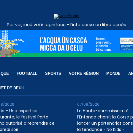
Per voi, incù voi in ogni locu - l’info corse en libre accès
IQUE
FOOTBALL
SPORTS
VOTRE RÉGION
MONDE
A
ET DE DEUIL
08/2026
07/08/2026
tia - Une expertise
La Haute-commissaire à
urante, le festival Porto
l’Enfance choisit la Corse 
ino autorisé à reprendre ce
lancer un partenariat cont
dredi soir
la tendance « No Kids »