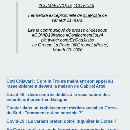
#COMMUNIQUE
#COVID19
|
Fermeture exceptionnelle de
#LaPoste
ce
samedi 21 mars.
Lire le communiqué de presse ci-dessous
#COVID19france
#ConfinementJour4
pic.twitter.com/EzGagJiHbs
— Le Groupe La Poste (@GroupeLaPoste)
March 20, 2020
Coti Chjavari : Core in Fronte maintient son appel au
rassemblement devant la maison de Gabriel Attal
Covid-19 : deux centres dédiés à la vaccination des
enfants ont ouvert en Balagne
Cluster dans un établissement médico-social en Corse-
du-Sud : "comment est-ce possible ?"
Covid-19 : Le variant breton doit-il inquiéter la Corse ?
En Corse après un an de fermeture, le monde de la nuit