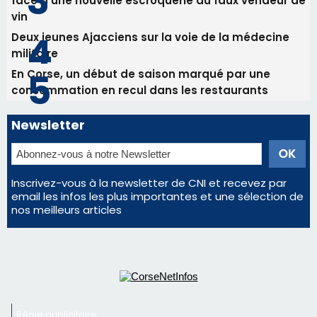
Les plus lus
Satine Nomary est la nouvelle Miss Corse 2026
Éclipse du 12 août : la Corse aux premières loges
d'un spectacle qui ne reviendra pas avant 2081
La gendarmerie alerte les restaurateurs corses
face à une nouvelle escroquerie au faux vendeur de
vin
Deux jeunes Ajacciens sur la voie de la médecine
militaire
En Corse, un début de saison marqué par une
consommation en recul dans les restaurants
Newsletter
Inscrivez-vous à la newsletter de CNI et recevez par