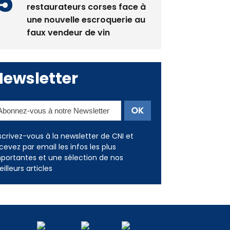
La gendarmerie alerte les
restaurateurs corses face à
une nouvelle escroquerie au
faux vendeur de vin
Newsletter
scrivez-vous à la newsletter de CNI et
cevez par email les infos les plus
portantes et une sélection de nos
illeurs articles