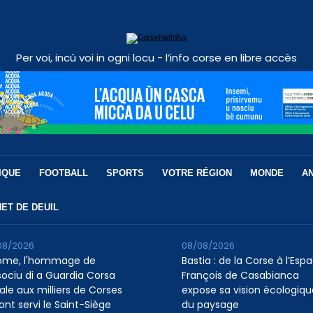
Per voi, incù voi in ogni locu - l’info corse en libre accès
IQUE
FOOTBALL
SPORTS
VOTRE RÉGION
MONDE
A
ET DE DEUIL
08/2026
08/08/2026
ome, l'hommage de
Bastia : de la Corse à l’Esp
ssociu di a Guardia Corsa
François de Casabianca
ale aux milliers de Corses
expose sa vision écologiqu
ont servi le Saint-Siège
du paysage