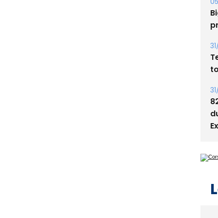
s
05
Bi
p
31
T
t
31
8
d
E
L