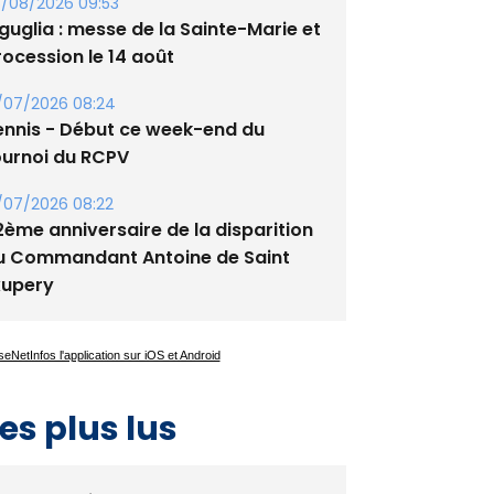
tade de San Benedetto
/08/2026 09:53
guglia : messe de la Sainte-Marie et
rocession le 14 août
/07/2026 08:24
ennis - Début ce week-end du
ournoi du RCPV
/07/2026 08:22
2ème anniversaire de la disparition
u Commandant Antoine de Saint
xupery
es plus lus