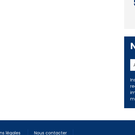
In
re
im
me