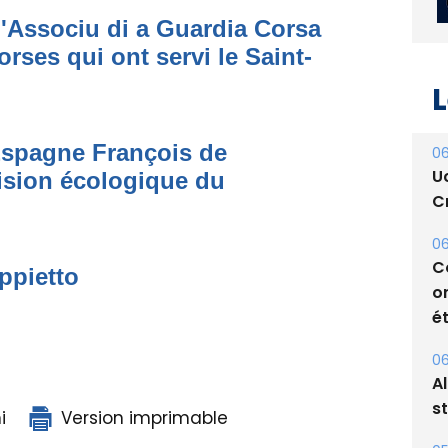
'Associu di a Guardia Corsa
rses qui ont servi le Saint-
L
’Espagne François de
ision écologique du
06
U
Cr
ppietto
06
C
o
ét
06
i
Version imprimable
A