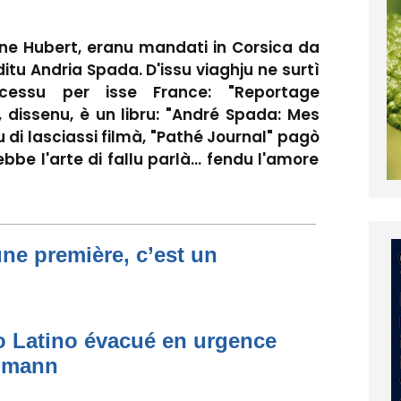
stine Hubert, eranu mandati in Corsica da
itu Andria Spada. D'issu viaghju ne surtì
essu per isse France: "Reportage
 dissenu, è un libru: "André Spada: Mes
 di lasciassi filmà, "Pathé Journal" pagò
bbe l'arte di fallu parlà... fendu l'amore
une première, c’est un
to Latino évacué en urgence
simann