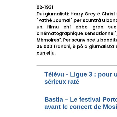
02-1931
Dui giurnalisti: Harry Grey è Chri
"Pathé Journal" per scuntrà u band
un filmu chì ebbe gran succ
cinématographique sensationnel",
Mémoires". Per scunvince u banditu
35 000 franchi, è pò a giurnalista e
cun ellu.
Télévu - Ligue 3 : pour 
sérieux raté
Bastia – Le festival Por
avant le concert de Mo