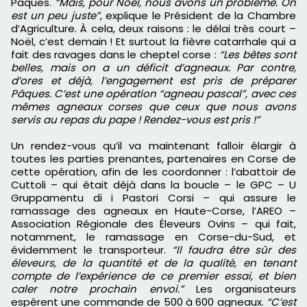
Pâques.
“Mais, pour Noël, nous avons un problème. On
est un peu juste”
, explique le Président de la Chambre
d’Agriculture. À cela, deux raisons : le délai très court –
Noël, c’est demain ! Et surtout la fièvre catarrhale qui a
fait des ravages dans le cheptel corse :
“Les bêtes sont
belles, mais on a un déficit d’agneaux. Par contre,
d’ores et déjà, l’engagement est pris de préparer
Pâques. C’est une opération “agneau pascal”, avec ces
mêmes agneaux corses que ceux que nous avons
servis au repas du pape ! Rendez-vous est pris !”
Un rendez-vous qu’il va maintenant falloir élargir à
toutes les parties prenantes, partenaires en Corse de
cette opération, afin de les coordonner : l’abattoir de
Cuttoli – qui était déjà dans la boucle – le GPC – U
Gruppamentu di i Pastori Corsi – qui assure le
ramassage des agneaux en Haute-Corse, l’AREO –
Association Régionale des Éleveurs Ovins – qui fait,
notamment, le ramassage en Corse-du-Sud, et
évidemment le transporteur.
“Il faudra être sûr des
éleveurs, de la quantité et de la qualité, en tenant
compte de l’expérience de ce premier essai, et bien
caler notre prochain envoi.”
Les organisateurs
espèrent une commande de 500 à 600 agneaux.
“C’est