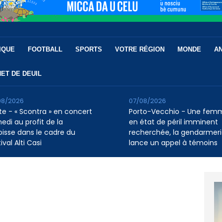
IQUE
FOOTBALL
SPORTS
VOTRE RÉGION
MONDE
A
ET DE DEUIL
08/2026
07/08/2026
te - « Scontra » en concert
Porto-Vecchio - Une fem
edi au profit de la
en état de péril imminent
oisse dans le cadre du
recherchée, la gendarmer
ival Alti Casi
lance un appel à témoins