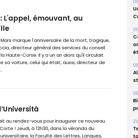
06
: L'appel, émouvant, au
U
lle
Cr
 Mars marque l'anniversaire de la mort, tragique,
06
cia, directeur général des services du conseil
C
a Haute-Corse. Il y a un an alors qu'il circulait
o
 sa voiture, celui qui était, aussi, directeur de
ét
.
06
A
s
05
’Università
Bi
tait au rendez-vous pour inaugurer ce nouveau
p
orte ! Jeudi, à 12h30, dans la véranda du
31
universitaire, la Faculté des Lettres, Langues,