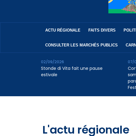
ACTU RÉGIONALE
FAITS DIVERS
POLIT
CONSULTER LES MARCHÉS PUBLICS
CARN
02/09/2026
07/
Stonde di Vita fait une pause
Cor
estivale
sam
par
Fest
L'actu régionale