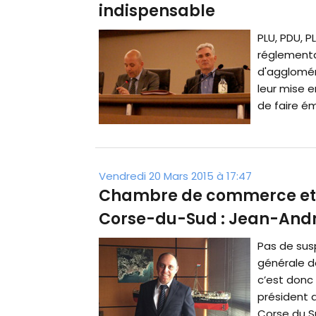
indispensable
PLU, PDU, 
réglementa
d'agglomér
leur mise e
de faire ém
Vendredi 20 Mars 2015 à 17:47
Chambre de commerce et d’
Corse-du-Sud : Jean-André
Pas de sus
générale de
c’est donc 
président 
Corse du Su