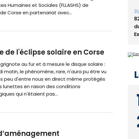
T
nces Humaines et Sociales (FLLASHS) de
t
é de Corse en partenariat avec...
31
8
d
E
 de l'éclipse solaire en Corse
 grignote au fur et à mesure le disque solaire :
i matin, le phénomène, rare, n'aura pu être vu
ès peu d'entre nous en direct même protégés
L
s lunettes en raison des conditions
ques qui n'étaient pas...
il d’aménagement