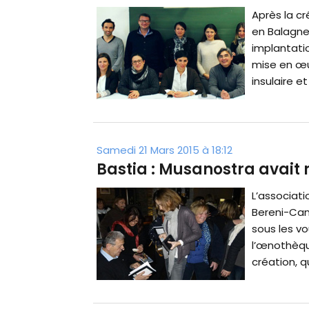
Après la c
en Balagne
implantatio
mise en œuv
insulaire et
Samedi 21 Mars 2015 à 18:12
Bastia : Musanostra avait 
L’associat
Bereni-Cana
sous les v
l’œnothèqu
création, q