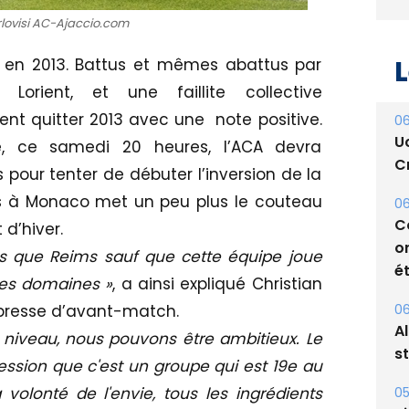
ierlovisi AC-Ajaccio.com
L
, en 2013. Battus et mêmes abattus par
Lorient, et une faillite collective
ent quitter 2013 avec une note positive.
06
U
 ce samedi 20 heures, l’ACA devra
Cr
pour tenter de débuter l’inversion de la
s à Monaco met un peu plus le couteau
06
C
 d’hiver.
o
 que Reims sauf que cette équipe joue
ét
les domaines »
, a ainsi expliqué Christian
06
 presse d’avant-match.
A
 niveau, nous pouvons être ambitieux. Le
s
ression que c'est un groupe qui est 19e au
a volonté de l'envie, tous les ingrédients
05