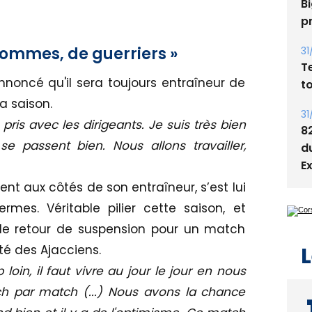
Bi
p
hommes, de guerriers »
31
T
oncé qu'il sera toujours entraîneur de
t
la saison.
31
ris avec les dirigeants. Je suis très bien
8
 passent bien. Nous allons travailler,
d
E
sent aux côtés de son entraîneur, s’est lui
rmes. Véritable pilier cette saison, et
de retour de suspension pour un match
L
té des Ajacciens.
loin, il faut vivre au jour le jour en nous
ch par match (...) Nous avons la chance