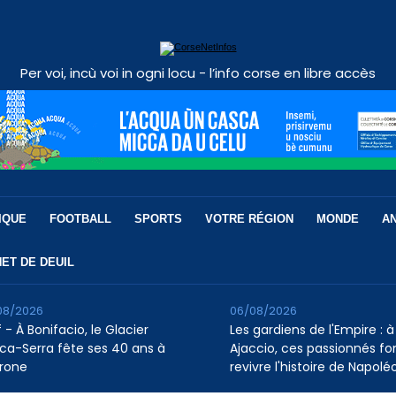
Per voi, incù voi in ogni locu - l’info corse en libre accès
IQUE
FOOTBALL
SPORTS
VOTRE RÉGION
MONDE
A
ET DE DEUIL
08/2026
06/08/2026
 - À Bonifacio, le Glacier
Les gardiens de l'Empire : à
ca-Serra fête ses 40 ans à
Ajaccio, ces passionnés fo
rone
revivre l'histoire de Napolé