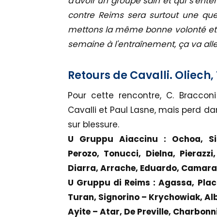
d'avoir un groupe sain et qui s'ente
contre Reims sera surtout une que
mettons la même bonne volonté et l
semaine à l'entraînement, ça va aller
Retours de Cavalli. Oliech,
Pour cette rencontre, C. Braccon
Cavalli et Paul Lasne, mais perd da
sur blessure.
U Gruppu Aiaccinu : Ochoa, Sis
Perozo, Tonucci, Dielna, Pierazzi
Diarra, Arrache, Eduardo, Camara
U Gruppu di Reims : Agassa, Plac
Turan, Signorino – Krychowiak, Al
Ayite – Atar, De Preville, Charbonn