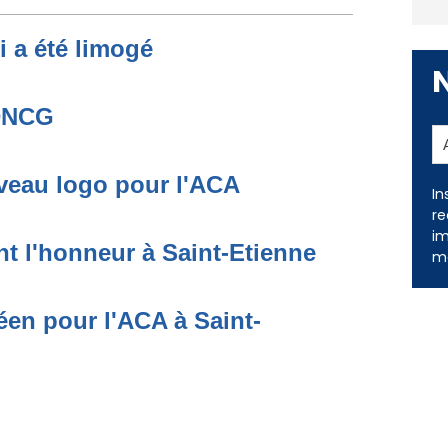
i a été limogé
 DNCG
uveau logo pour l'ACA
In
re
im
t l'honneur à Saint-Etienne
me
éen pour l'ACA à Saint-