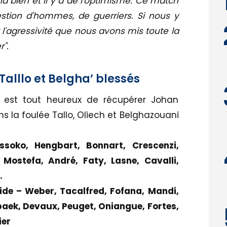
nd bien et il y a de l'optimisme. Ce match
stion d'hommes, de guerriers. Si nous y
'agressivité que nous avons mis toute la
".
 Talllo et Belgha’ blessés
i est tout heureux de récupérer Johan
ns la foulée Tallo, Oliech et Belghazouani
soko, Hengbart, Bonnart, Crescenzi,
, Mostefa, André, Faty, Lasne, Cavalli,
.
ide – Weber, Tacalfred, Fofana, Mandi,
baek, Devaux, Peuget, Oniangue, Fortes,
ier