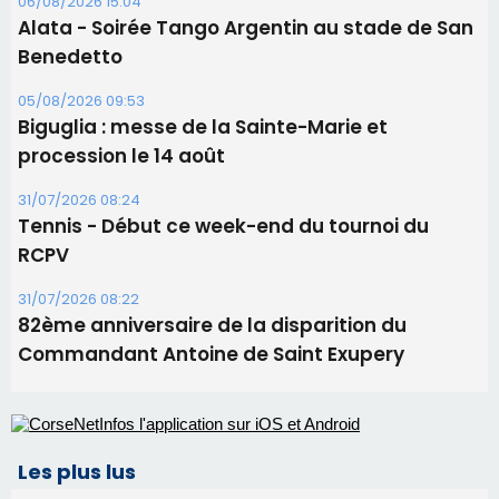
Tennis - Début ce week-end du tournoi du
RCPV
31/07/2026 08:22
82ème anniversaire de la disparition du
Commandant Antoine de Saint Exupery
Les plus lus
Satine Nomary est la nouvelle Miss Corse 2026
Éclipse du 12 août : la Corse aux premières loges
d'un spectacle qui ne reviendra pas avant 2081
Bastia – Le festival Porto Latino évacué en urgence
avant le concert de Mosimann
En Corse, un début de saison marqué par une
consommation en recul dans les restaurants