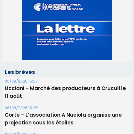
Les brèves
06/08/2026 15:57
Ucciani – Marché des producteurs à Cruculi le
11 août
06/08/2026 15:25
Corte – L’association A Nuciola organise une
projection sous les étoiles
06/08/2026 15:04
Alata - Soirée Tango Argentin au stade de San
Benedetto
05/08/2026 09:53
Biguglia : messe de la Sainte-Marie et
procession le 14 août
31/07/2026 08:24