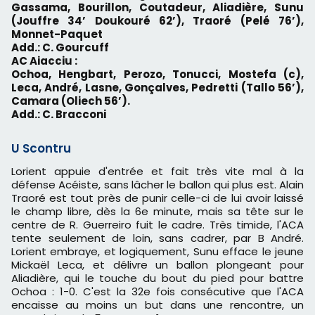
Gassama, Bourillon, Coutadeur, Aliadière, Sunu
(Jouffre 34’ Doukouré 62’), Traoré (Pelé 76’),
Monnet-Paquet
Add.: C. Gourcuff
AC Aiacciu :
Ochoa, Hengbart, Perozo, Tonucci, Mostefa (c),
Leca, André, Lasne, Gonçalves, Pedretti (Tallo 56’),
Camara (Oliech 56’).
Add.: C. Bracconi
U Scontru
Lorient appuie d'entrée et fait très vite mal à la
défense Acéiste, sans lâcher le ballon qui plus est. Alain
Traoré est tout près de punir celle-ci de lui avoir laissé
le champ libre, dès la 6e minute, mais sa tête sur le
centre de R. Guerreiro fuit le cadre. Très timide, l'ACA
tente seulement de loin, sans cadrer, par B André.
Lorient embraye, et logiquement, Sunu efface le jeune
Mickaël Leca, et délivre un ballon plongeant pour
Aliadière, qui le touche du bout du pied pour battre
Ochoa : 1-0. C'est la 32e fois consécutive que l'ACA
encaisse au moins un but dans une rencontre, un