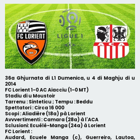
36a Ghjurnata di L1 Dumenica, u 4 di Maghju di u
2014
FC Lorient 1-0 AC Aiacciu (1-0 MT)
Stadiu di u Moustoir
Tarrenu : Sinteticu ; Tempu : Beddu
Spettatori : Circa 16 000
Scopi : Aliadière (18a) pà Lorient
Avvvertimenti : Camara (28a) à l'ACA
Sclusioni: Ecuélé-Manga (24a) à Lorient
FC Lorient :
Audard, Ecuele Manga (c), Guerreiro, Lautoa,