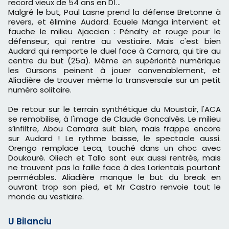
record vieux de 54 ans en D1...
Malgré le but, Paul Lasne prend la défense Bretonne à
revers, et élimine Audard. Ecuele Manga intervient et
fauche le milieu Ajaccien : Pénalty et rouge pour le
défenseur, qui rentre au vestiaire. Mais c'est bien
Audard qui remporte le duel face à Camara, qui tire au
centre du but (25a). Même en supériorité numérique
les Oursons peinent à jouer convenablement, et
Aliadière de trouver même la transversale sur un petit
numéro solitaire.
De retour sur le terrain synthétique du Moustoir, l'ACA
se remobilise, à l'image de Claude Goncalvès. Le milieu
s’infiltre, Abou Camara suit bien, mais frappe encore
sur Audard ! Le rythme baisse, le spectacle aussi.
Orengo remplace Leca, touché dans un choc avec
Doukouré. Oliech et Tallo sont eux aussi rentrés, mais
ne trouvent pas la faille face à des Lorientais pourtant
perméables. Aliadière manque le but du break en
ouvrant trop son pied, et Mr Castro renvoie tout le
monde au vestiaire.
U Bilanciu