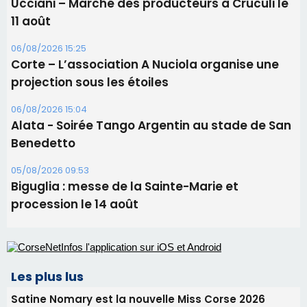
Alata - Soirée Tango Argentin au stade de San
Benedetto
05/08/2026 09:53
Biguglia : messe de la Sainte-Marie et
procession le 14 août
Les plus lus
Satine Nomary est la nouvelle Miss Corse 2026
Éclipse du 12 août : Où s'installer en Corse pour
profiter pleinement du spectacle ?
Éclipse du 12 août : la Corse aux premières loges
d'un spectacle qui ne reviendra pas avant 2081
En Corse, un début de saison marqué par une
consommation en recul dans les restaurants
La gendarmerie alerte les restaurateurs corses