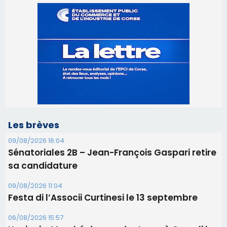
Les brèves
09/08/2026 16:04
Sénatoriales 2B – Jean-François Gaspari retire
sa candidature
09/08/2026 11:04
Festa di l’Associi Curtinesi le 13 septembre
06/08/2026 15:57
Ucciani – Marché des producteurs à Cruculi le
11 août
06/08/2026 15:25
Corte – L’association A Nuciola organise une
projection sous les étoiles
06/08/2026 15:04