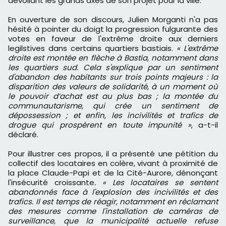
dévoilant les grands axes de son projet pour la ville.
En ouverture de son discours, Julien Morganti n'a pas
hésité à pointer du doigt la progression fulgurante des
votes en faveur de l'extrême droite aux derniers
legilstives dans certains quartiers bastiais.
« L'extrême
droite est montée en flèche à Bastia, notamment dans
les quartiers sud. Cela s'explique par un sentiment
d'abandon des habitants sur trois points majeurs : la
disparition des valeurs de solidarité, à un moment où
le pouvoir d’achat est au plus bas ; la montée du
communautarisme, qui crée un sentiment de
dépossession ; et enfin, les incivilités et trafics de
drogue qui prospèrent en toute impunité »
, a-t-il
déclaré.
Pour illustrer ces propos, il a présenté une pétition du
collectif des locataires en colère, vivant à proximité de
la place Claude-Papi et de la Cité-Aurore, dénonçant
l'insécurité croissante
. « Les locataires se sentent
abandonnés face à l'explosion des incivilités et des
trafics. Il est temps de réagir, notamment en réclamant
des mesures comme l'installation de caméras de
surveillance, que la municipalité actuelle refuse