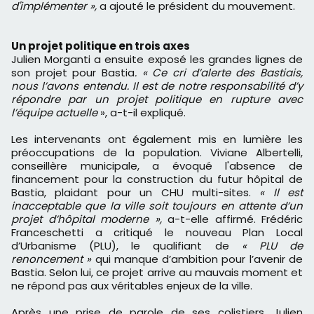
d'implémenter »,
a ajouté le président du mouvement.
Un projet politique en trois axes
Julien Morganti a ensuite exposé les grandes lignes de
son projet pour Bastia
. « Ce cri d’alerte des Bastiais,
nous l’avons entendu. Il est de notre responsabilité d’y
répondre par un projet politique en rupture avec
l’équipe actuelle
», a-t-il expliqué.
Les intervenants ont également mis en lumière les
préoccupations de la population. Viviane Albertelli,
conseillère municipale, a évoqué l'absence de
financement pour la construction du futur hôpital de
Bastia, plaidant pour un CHU multi-sites.
« Il est
inacceptable que la ville soit toujours en attente d’un
projet d’hôpital moderne »,
a-t-elle affirmé. Frédéric
Franceschetti a critiqué le nouveau Plan Local
d’Urbanisme (PLU), le qualifiant de
« PLU de
renoncement »
qui manque d’ambition pour l’avenir de
Bastia. Selon lui, ce projet arrive au mauvais moment et
ne répond pas aux véritables enjeux de la ville.
Après une prise de parole de ses colistiers, Julien