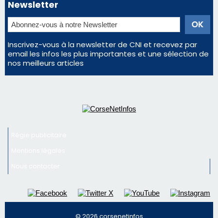
Régie publicitaire
Mentions légales
Nous contacter
© 2026 corsenetinfos