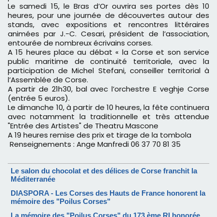
Le samedi 15, le Bras d’Or ouvrira ses portes dès 10
heures, pour une journée
de découvertes autour des
stands, avec expositions et rencontres littéraires
animées par
J.-C. Cesari, président de l’association,
entourée de nombreux écrivains corses.
A 15 heures place au débat « la Corse et son service
public maritime de continuité territoriale,
avec la
participation de Michel Stefani, conseiller territorial à
l’Assemblée de
Corse.
A partir de 21h30, bal avec l’orchestre E veghje Corse
(entrée 5 euros).
Le dimanche 10, à partir de 10 heures, la fête continuera
avec notamment la
traditionnelle et très attendue
"
Entrée des Artistes" de Theatru Mascone
A 19 heures remise des prix et tirage de la tombola
Renseignements : Ange Manfredi 06 37 70 81 35
Le salon du chocolat et des délices de Corse franchit la
Méditerranée
DIASPORA - Les Corses des Hauts de France honorent la
mémoire des "Poilus Corses"
La mémoire des "Poilus Corses" du 173 ème RI honorée