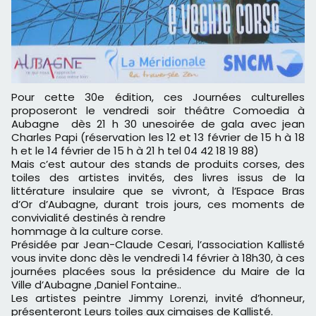
Pour cette 30e édition, ces
Journées culturelles
proposeront le vendredi soir théâtre Comoedia à
Aubagne
dès
21 h 30 unesoirée de gala avec jean
Charles Papi (réservation les 12 et 13 février
de 15 h à 18
h et le 14 février de 15 h à 21 h tel 04 42 18 19 88)
Mais c’est autour des stands de produits corses, des
toiles des artistes invités,
des livres issus de la
littérature insulaire que se vivront, à l’Espace Bras
d’Or
d’Aubagne, durant trois jours, ces moments de
convivialité destinés à rendre
hommage à la culture corse.
Présidée par Jean-Claude Cesari, l’association Kallisté
vous invite donc dès
le vendredi 14 février à 18h30, à ces
journées placées sous la présidence du Maire de la
Ville
d’Aubagne ,Daniel Fontaine..
Les artistes peintre Jimmy Lorenzi, invité d’honneur,
présenteront Leurs toiles
aux cimaises de Kallisté.