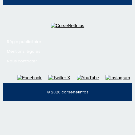
vin
Newsletter
Inscrivez-vous à la newsletter de CNI et recevez par
email les infos les plus importantes et une sélection de
nos meilleurs articles
Régie publicitaire
Mentions légales
Nous contacter