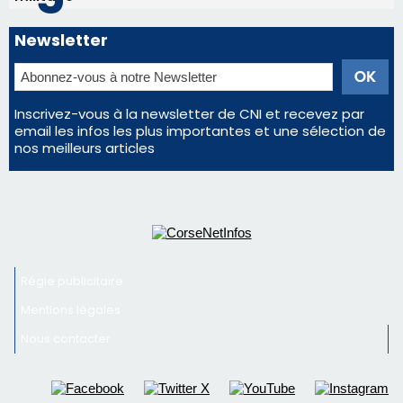
Éclipse du 12 août : la Corse aux premières loges
d'un spectacle qui ne reviendra pas avant 2081
La gendarmerie alerte les restaurateurs corses
face à une nouvelle escroquerie au faux vendeur de
vin
En Corse, un début de saison marqué par une
consommation en recul dans les restaurants
Deux jeunes Ajacciens sur la voie de la médecine
militaire
Newsletter
Inscrivez-vous à la newsletter de CNI et recevez par
email les infos les plus importantes et une sélection de
nos meilleurs articles