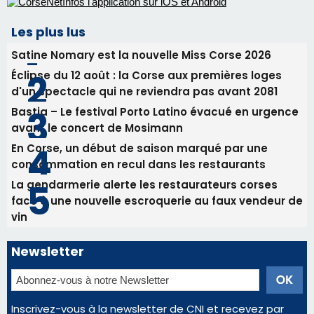
Tennis - Début ce week-end du tournoi du
RCPV
31/07/2026 08:22
82ème anniversaire de la disparition du
Commandant Antoine de Saint Exupery
Les plus lus
Satine Nomary est la nouvelle Miss Corse 2026
Éclipse du 12 août : la Corse aux premières loges
d'un spectacle qui ne reviendra pas avant 2081
Bastia – Le festival Porto Latino évacué en urgence
avant le concert de Mosimann
En Corse, un début de saison marqué par une
consommation en recul dans les restaurants