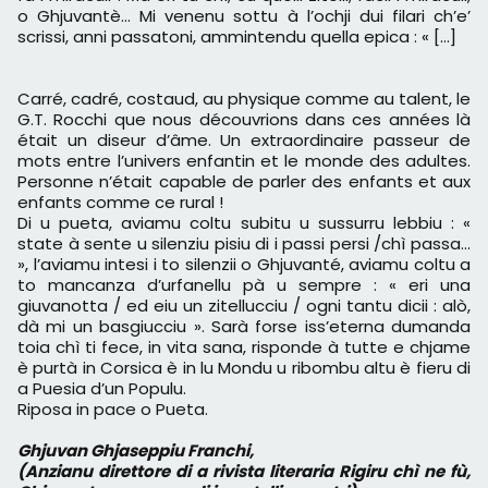
o Ghjuvantè… Mi venenu sottu à l’ochji dui filari ch’e’
scrissi, anni passatoni, ammintendu quella epica : « […]
Carré, cadré, costaud, au physique comme au talent, le
G.T. Rocchi que nous découvrions dans ces années là
était un diseur d’âme. Un extraordinaire passeur de
mots entre l’univers enfantin et le monde des adultes.
Personne n’était capable de parler des enfants et aux
enfants comme ce rural !
Di u pueta, aviamu coltu subitu u sussurru lebbiu : «
state à sente u silenziu pisiu di i passi persi /chì passa…
», l’aviamu intesi i to silenzii o Ghjuvanté, aviamu coltu a
to mancanza d’urfanellu pà u sempre : « eri una
giuvanotta / ed eiu un zitellucciu / ogni tantu dicii : alò,
dà mi un basgiucciu ». Sarà forse iss’eterna dumanda
toia chì ti fece, in vita sana, risponde à tutte e chjame
è purtà in Corsica è in lu Mondu u ribombu altu è fieru di
a Puesia d’un Populu.
Riposa in pace o Pueta.
Ghjuvan Ghjaseppiu Franchi,
(Anzianu direttore di a rivista literaria Rigiru chì ne fù,