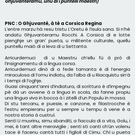
Ghjuvanteramu, unu di i puntelli maestri)
PNC : O Ghjuvantè, à tè a Corsica Regina
L’entre marzu hà resu tristu L’Oretu è l’isula sana. Si n’hè
andatu Ghjuvanteramu Rocchi. A Corsica di e lotte
pienghje un gran’ pueta, u militente culturale, quellu
puntellu maiò di a leva di u Settanta.
Arricurdemuci di u Maestru ch’ellu fù à prò di
l’insignamentu di a lingua corsa.
Arricurdemuci dinò di a fede tamanta è di l’energia
miraculosa di l’omu indiatu, da l’alba di u Riacquistu sin’à
i tempi di l’oghje.
Guasi cinquant’anni d’indiatura, di scrittura è d’impegnu
pè dà un avvene à a lingua in scola, da fanne propiu
una lingua viva in bocca à i zitelli d’un Populu in mossa.
Di stu tercanu, e puesie, e canzone, e filastrocche è
l’estru empieranu per u sempre u tempu à vene è a
nostra storia à custruì.
Senti U muvrinu, simu sbanditi, a fiaccula di a vita, Golu, i
mei, è tant altre meraviglie ; senti sti canti ch’ùn volenu
tace è facenu cantà tutti i figlioli di Cirnu. Chì u pueta