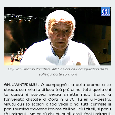
Ghjuvan'Teramu Rocchi à l'Alb'Oru lors de l'inauguration de la
salle qui porte son nom
GHJUVANTERAMU… O cumpagnò sia bella oramai a to
strada, cum’ella fù di luce è à prò di noi tutti quella chì
tu apristi è suvitedi senza smette mai… Eramu à
l’Università d’Istate di Corti in lu 75. Tù eri u Maestru,
vinutu cù i so scolari, à faci vede à noi tutti cum’elle si
ponu suminà d’avvene l’anime zitilline : cù i zitelli, si ponu
fà i miraculi ! Ma eri tù chì, cù quelli zitelli, facii i miraculi,