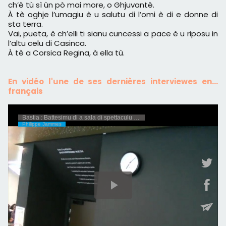
ch’è tù sì ùn pò mai more, o Ghjuvantè.
À tè oghje l’umagiu è u salutu di l’omi è di e donne di
sta terra.
Vai, pueta, è ch’elli ti sianu cuncessi a pace è u riposu in
l’altu celu di Casinca.
À tè a Corsica Regina, à ella tù.
En vidéo l'une de ses dernières interviewes en…
français