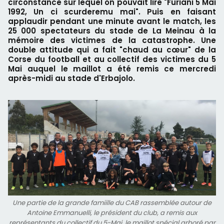
circonstance sur lequel on pouvait lire "Furiani 5 Mai
1992, Un ci scurderemu mai". Puis en faisant
applaudir pendant une minute avant le match, les
25 000 spectateurs du stade de La Meinau à la
mémoire des victimes de la catastrophe. Une
double attitude qui a fait "chaud au cœur" de la
Corse du football et au collectif des victimes du 5
Mai auquel le maillot a été remis ce mercredi
après-midi au stade d'Erbajolo.
Une partie de la grande famiille du CAB rassemblée autour de
Antoine Emmanuelli, le président du club, a remis aux
représentants du collectif du 5-Mai, le maillot spécial arboré par