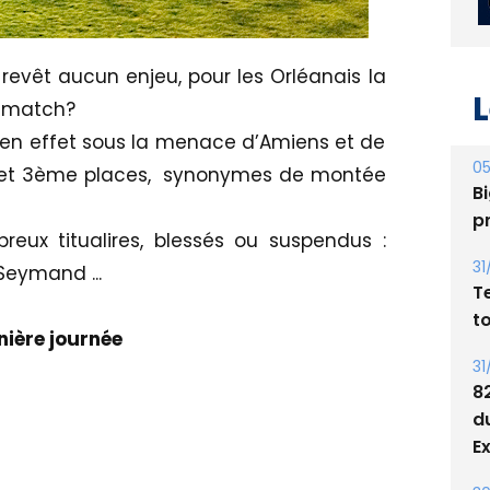
e revêt aucun enjeu, pour les Orléanais la
L
e match?
ent en effet sous la menace d’Amiens et de
05
e et 3ème places, synonymes de montée
Bi
p
reux titualires, blessés ou suspendus :
31
Seymand ...
T
t
nière journée
31
8
d
E