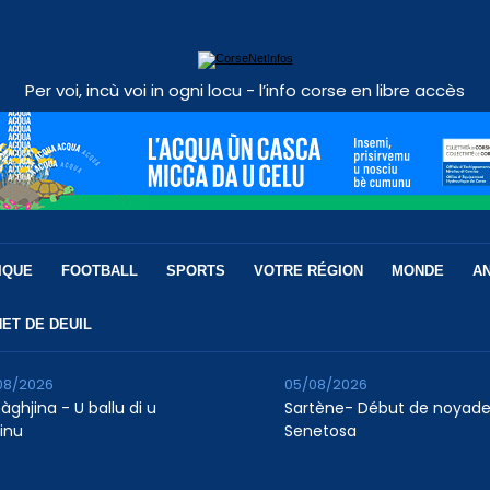
Per voi, incù voi in ogni locu - l’info corse en libre accès
IQUE
FOOTBALL
SPORTS
VOTRE RÉGION
MONDE
A
ET DE DEUIL
08/2026
05/08/2026
àghjina - U ballu di u
Sartène- Début de noyade
finu
Senetosa