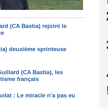
rd (CA Bastia) rejoint le
ce
ia) deuxième sprinteuse
uillard (CA Bastia), les
étisme français
lat : Le miracle n'a pas eu