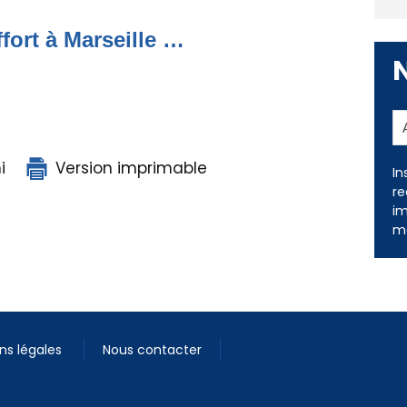
ffort à Marseille …
i
Version imprimable
In
re
im
me
ns légales
Nous contacter