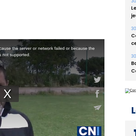
30
Le
je
30
Co
ce
30
Ba
C
L