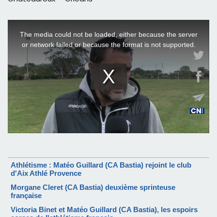
Athlétisme : Matéo Guillard (CA Bastia) rejoint le club
d'Aix Athlé Provence
Morgane Cleret (CA Bastia) deuxième sprinteuse
française
Victoria Binet et Matéo Guillard (CA Bastia), les espoirs