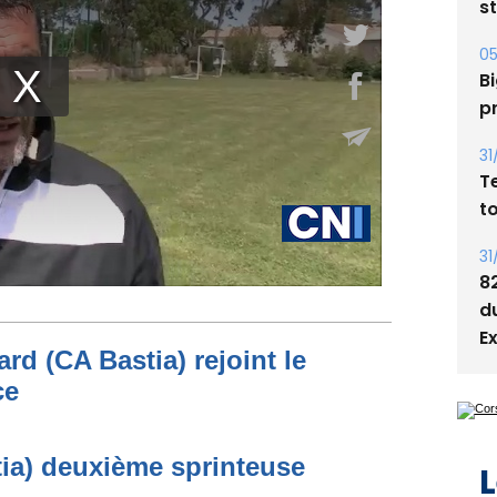
s
05
Bi
p
31
T
t
31
8
d
E
rd (CA Bastia) rejoint le
ce
ia) deuxième sprinteuse
L