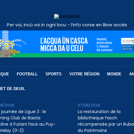
Per voi, incù voi in ogni locu - l’info corse en libre accès
IQUE
FOOTBALL
SPORTS
VOTRE RÉGION
MONDE
A
ET DE DEUIL
08/2026
07/08/2026
 journée de Ligue 3 : le
La restauration de la
rting Club de Bastia
bibliothèque Fesch
cline à Furiani face au Puy-
récompensée par un Ruba
Velay (0-2)
du Patrimoine