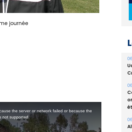
ème journée
L
06
U
Cr
06
C
o
ét
06
A