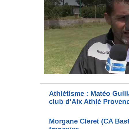
Athlétisme : Matéo Guilla
club d'Aix Athlé Proven
Morgane Cleret (CA Bast