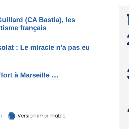
uillard (CA Bastia), les
étisme français
lat : Le miracle n'a pas eu
ffort à Marseille …
i
Version imprimable